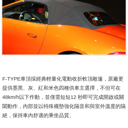
F-TYPE車頂採經典輕量化電動收折軟頂敞篷，原廠更
提供墨黑、灰、紅和米色四種供車主選擇，不但可在
48km/h以下作動，並僅需短短12 秒即可完成開啟或關
闔動作，內部並以特殊襯墊強化隔音和與室外溫度的隔
絕，保持車內舒適的乘坐品質。