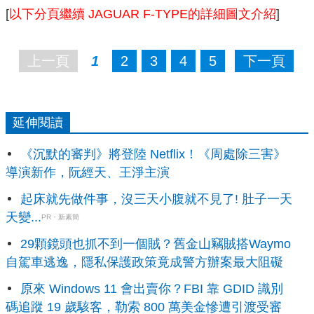
[
以下分頁繼續 JAGUAR F-TYPE的詳細圖文介紹
]
上一頁
1
2
3
4
5
下一頁
延伸閱讀
《沉默的審判》將登陸 Netflix！《周處除三害》
導演新作，阮經天、王淨主演
起床就先做件事，沒三天小腹就不見了! 肚子一天
天變...
PR・新素簡
29顆鏡頭也抓不到一個賊？舊金山竊賊搭Waymo
自駕車逃逸，隱私保護政策竟成警方辦案最大阻礙
原來 Windows 11 會出賣你？FBI 靠 GDID 識別
碼追蹤 19 歲駭客，勒索 800 萬美金慘遭引渡受審