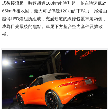
式後擾流板，時速超過100km/h時升起，並在時速低於
65km/h後收回，最大可提供達120kg的下壓力。尾燈由
超薄LED燈組所組成，充滿勁道的線條包覆車尾兩側，
成為目光最後的焦點。車尾下方整合空力套件及擴散
板。