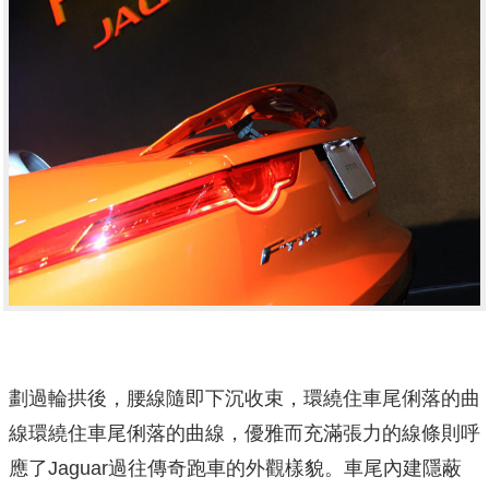
劃過輪拱後，腰線隨即下沉收束，環繞住車尾俐落的曲
線環繞住車尾俐落的曲線，優雅而充滿張力的線條則呼
應了Jaguar過往傳奇跑車的外觀樣貌。車尾內建隱蔽