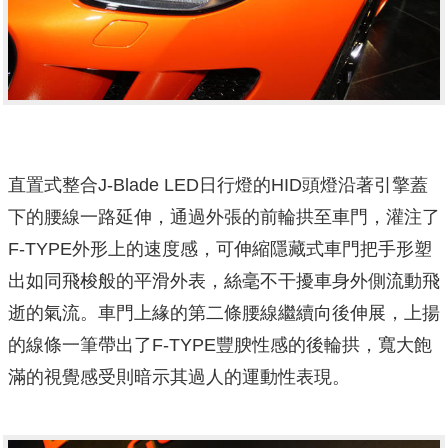
直置式整合J-Blade LED日行燈的HID頭燈沿著引擎蓋
下的腰線一路延伸，通過外張的前輪拱至車門，灌注了
F-TYPE外形上的速度感，可伸縮隱藏式車門把手形塑
出如同飛梭般的平滑外表，絲毫不干擾車身外側流動飛
逝的氣流。車門上緣的第二條腰線繼續向後伸展，上揚
的線條一筆帶出了F-TYPE豐腴性感的後輪拱，寬大飽
滿的視覺感受則暗示其過人的運動性表現。