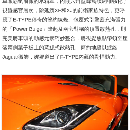
車頭霸氣前傾的水箱罩，內嵌六角型蜂窩狀網柵強化了
視覺感官層次，除延續XF和XJ的前衛家族特色，更呼
應了E-TYPE傳奇的簡約線條。包覆式引擎蓋充滿張力
的「Power Bulge」隆起及兩旁對稱的頂置散熱孔，則
完美將車頭的動感元素巧妙整合，將視覺焦點帶領至座
落兩側葉子板上的鯊鰓式散熱孔，簡約地綴以鍍鉻
Jaguar徽飾，娓娓道出了F-TYPE內蘊的剽悍動力。