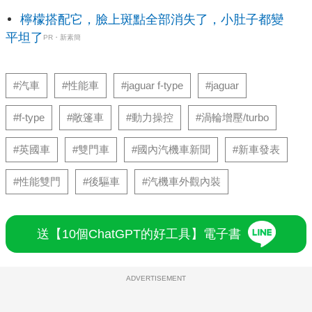
檸檬搭配它，臉上斑點全部消失了，小肚子都變
平坦了
PR・新素簡
#汽車
#性能車
#jaguar f-type
#jaguar
#f-type
#敞篷車
#動力操控
#渦輪增壓/turbo
#英國車
#雙門車
#國內汽機車新聞
#新車發表
#性能雙門
#後驅車
#汽機車外觀內裝
送【10個ChatGPT的好工具】電子書
ADVERTISEMENT