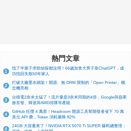
熱門文章
找了半輩子求助偵探都沒用！66歲加拿大男子靠ChatGPT，成
1
功找回失散50年家人
打破大廠墨水綁架！開源、無 DRM 限制的「Open Printer」概
2
念機亮相
台積電2奈米太猛了！流片量是3奈米同期的4倍，Google與蘋果
3
搶首發、輝達與AMD排隊等產能
GitHub 狂攬 4 萬星！Headroom 開源工具幫開發者省下 70 萬
4
美元 API 費，Token 消耗暴降 92%
24GB 大容量來了！NVIDIA RTX 5070 Ti SUPER 爆料總整理：
5