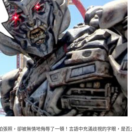
機器人拍張照，卻被無情地侮辱了一頓！言語中充滿歧視的字眼，是否