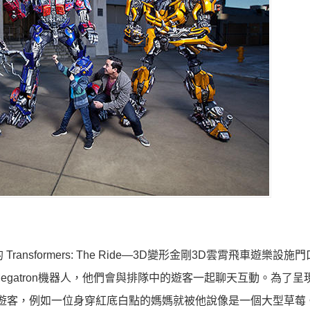
d裏的 Transformers: The Ride—3D變形金剛3D雲霄飛車遊樂設
卡登 Megatron機器人，他們會與排隊中的遊客一起聊天互動。為了
會嘲笑遊客，例如一位身穿紅底白點的媽媽就被他說像是一個大型草莓