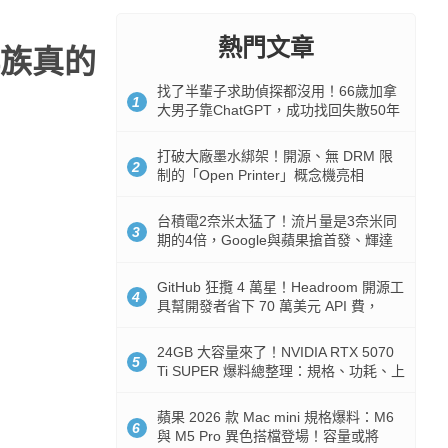
熱門文章
族真的
找了半輩子求助偵探都沒用！66歲加拿
1
大男子靠ChatGPT，成功找回失散50年
家人
打破大廠墨水綁架！開源、無 DRM 限
2
制的「Open Printer」概念機亮相
台積電2奈米太猛了！流片量是3奈米同
3
期的4倍，Google與蘋果搶首發、輝達
與AMD排隊等產能
GitHub 狂攬 4 萬星！Headroom 開源工
4
具幫開發者省下 70 萬美元 API 費，
Token 消耗暴降 92%
24GB 大容量來了！NVIDIA RTX 5070
5
Ti SUPER 爆料總整理：規格、功耗、上
市時間
蘋果 2026 款 Mac mini 規格爆料：M6
6
與 M5 Pro 異色搭檔登場！容量或將