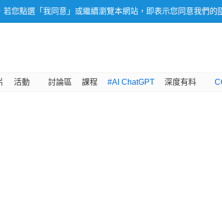
，若您點選「我同意」或繼續瀏覽本網站，即表示您同意我們的
片
活動
討論區
課程
#AI ChatGPT
深度有料
C