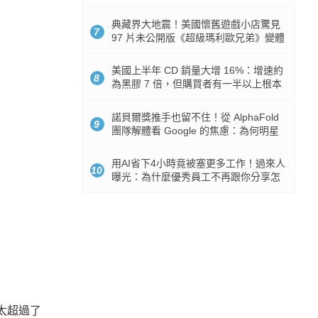
512GB 起跳
典藏界大地震！美國懷舊遊戲小店驚見
7
97 片未公開版《超級瑪利歐兄弟》變體
任天堂卡帶
美國上半年 CD 銷量大增 16%：增速約
8
為黑膠 7 倍，但購買者有一半以上根本
沒有播放器
諾貝爾獎推手也留不住！從 AlphaFold
9
團隊解體看 Google 的焦慮：為何明星
實驗室要為 Gemini 讓路？
用AI省下4小時竟被塞更多工作！過來人
10
曝光：為什麼優秀員工不再跟你分享怎
麼使用AI
太超過了