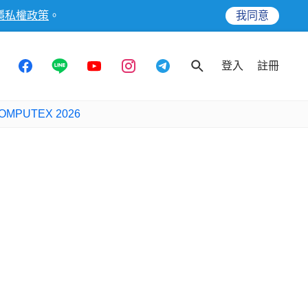
隱私權政策
。
我同意
登入
註冊
OMPUTEX 2026