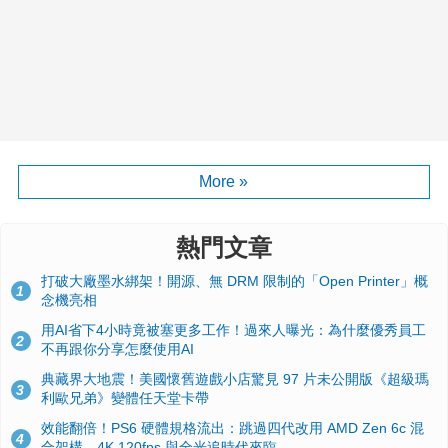
More »
熱門文章
打破大廠墨水綁架！開源、無 DRM 限制的「Open Printer」概
1
念機亮相
用AI省下4小時竟被塞更多工作！過來人曝光：為什麼優秀員工
2
不再跟你分享怎麼使用AI
典藏界大地震！美國懷舊遊戲小店驚見 97 片未公開版《超級瑪
3
利歐兄弟》變體任天堂卡帶
效能翻倍！PS6 硬體規格流出：跳過四代改用 AMD Zen 6c 混
4
合架構，4K 120fps 與全光追時代來臨