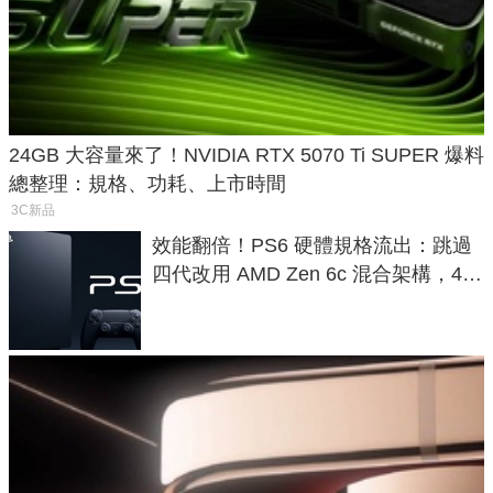
24GB 大容量來了！NVIDIA RTX 5070 Ti SUPER 爆料
總整理：規格、功耗、上市時間
3C新品
效能翻倍！PS6 硬體規格流出：跳過
四代改用 AMD Zen 6c 混合架構，4K
120fps 與全光追時代來臨