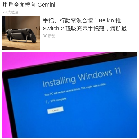
用戶全面轉向 Gemini
AI/大數據
手把、行動電源合體！Belkin 推
Switch 2 磁吸充電手把殼，續航最高
延長 1.5 倍
3C新品