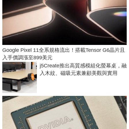
Google Pixel 11全系規格流出！搭載Tensor G6晶片且
入手價調漲至899美元
j5Create推出高質感模組化螢幕桌，融
入木紋、磁吸元素兼顧美觀與實用