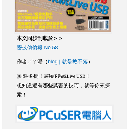
本文同步刊載於＞＞
密技偷偷報 No.58
作者╱ㄚ湯（
blog | 就是教不落
）
無‧限‧多‧開
最強多系統
！
！
Live USB
想知道還有哪些厲害的技巧，就等你來探
索！