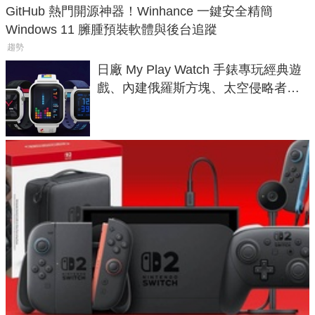
GitHub 熱門開源神器！Winhance 一鍵安全精簡
Windows 11 臃腫預裝軟體與後台追蹤
趨勢
日廠 My Play Watch 手錶專玩經典遊
戲、內建俄羅斯方塊、太空侵略者，
不過竟然不能連手機？