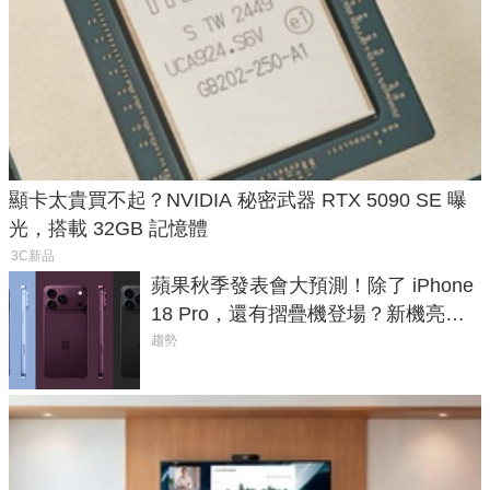
顯卡太貴買不起？NVIDIA 秘密武器 RTX 5090 SE 曝
光，搭載 32GB 記憶體
3C新品
蘋果秋季發表會大預測！除了 iPhone
18 Pro，還有摺疊機登場？新機亮點
預測一次看
趨勢