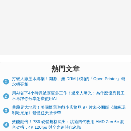
熱門文章
打破大廠墨水綁架！開源、無 DRM 限制的「Open Printer」概
1
念機亮相
用AI省下4小時竟被塞更多工作！過來人曝光：為什麼優秀員工
2
不再跟你分享怎麼使用AI
典藏界大地震！美國懷舊遊戲小店驚見 97 片未公開版《超級瑪
3
利歐兄弟》變體任天堂卡帶
效能翻倍！PS6 硬體規格流出：跳過四代改用 AMD Zen 6c 混
4
合架構，4K 120fps 與全光追時代來臨