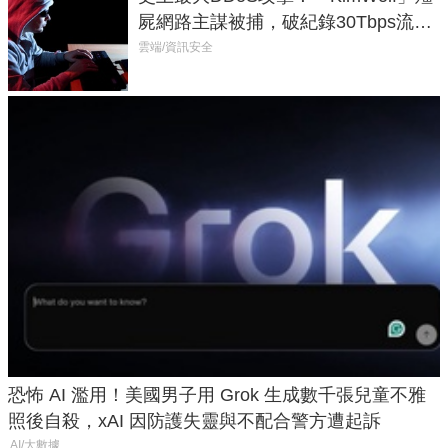
屍網路主謀被捕，破紀錄30Tbps流量
癱瘓全球！
雲端/資訊安全
恐怖 AI 濫用！美國男子用 Grok 生成數千張兒童不雅
照後自殺，xAI 因防護失靈與不配合警方遭起訴
AI/大數據