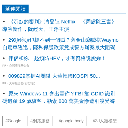
延伸閱讀
《沉默的審判》將登陸 Netflix！《周處除三害》
導演新作，阮經天、王淨主演
29顆鏡頭也抓不到一個賊？舊金山竊賊搭Waymo
自駕車逃逸，隱私保護政策竟成警方辦案最大阻礙
伴侶和妳一起預防HPV，才有資格說愛妳！
PR・台灣癌症基金會
009829掌握AI關鍵 大華韓國KOSPI 50...
PR・大華銀全能行銷方案
原來 Windows 11 會出賣你？FBI 靠 GDID 識別
碼追蹤 19 歲駭客，勒索 800 萬美金慘遭引渡受審
#Google
#網路服務
#google body
#3d人體模型