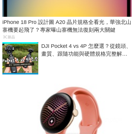
iPhone 18 Pro 設計圖 A20 晶片規格全看光，華強北山
寨機要起飛了？專家曝山寨機無法復刻兩大關鍵
3C新品
DJI Pocket 4 vs 4P 怎麼選？從鏡頭、
畫質、跟隨功能與硬體規格完整解
析，一次看懂兩台差異