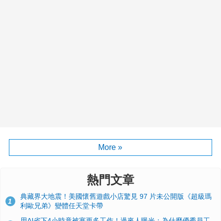
More »
熱門文章
典藏界大地震！美國懷舊遊戲小店驚見 97 片未公開版《超級瑪
1
利歐兄弟》變體任天堂卡帶
用AI省下4小時竟被塞更多工作！過來人曝光：為什麼優秀員工