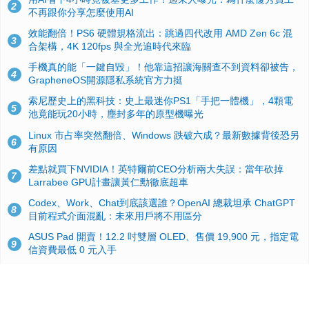
2
不再跟你分享怎麼使用AI
效能翻倍！PS6 硬體規格流出：跳過四代改用 AMD Zen 6c 混
3
合架構，4K 120fps 與全光追時代來臨
手機真的能「一鍵自毀」！他靠這招讓海關查不到資料卻被告，
4
GrapheneOS開源隱私系統官方力挺
索尼歷史上的黑科技：史上最迷你PS1「手把一體機」，4顆電
5
池竟能玩20小時，塵封多年的原型機曝光
Linux 市占率突然翻倍、Windows 跌破六成？最新數據背後恐另
6
有原因
差點就買下NVIDIA！英特爾前CEO分析兩大失誤：當年砍掉
7
Larrabee GPU計畫讓黃仁勳徹底超車
Codex、Work、Chat到底該選誰？OpenAI 總裁坦承 ChatGPT
8
目前程式介面混亂：未來用戶將不用區分
ASUS Pad 開賣！12.2 吋雙層 OLED、售價 19,900 元，指定電
9
信資費最低 0 元入手
微軟高層說明 Windows 11 效能大優化，但民調揭露：近 4 成網
10
友覺得更卡了