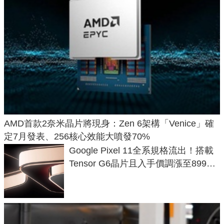
AMD首款2奈米晶片將現身：Zen 6架構「Venice」確
定7月發表、256核心效能大噴發70%
Google Pixel 11全系規格流出！搭載
Tensor G6晶片且入手價調漲至899美
元