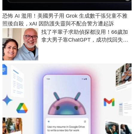
恐怖 AI 濫用！美國男子用 Grok 生成數千張兒童不雅
照後自殺，xAI 因防護失靈與不配合警方遭起訴
找了半輩子求助偵探都沒用！66歲加
拿大男子靠ChatGPT，成功找回失散
50年家人