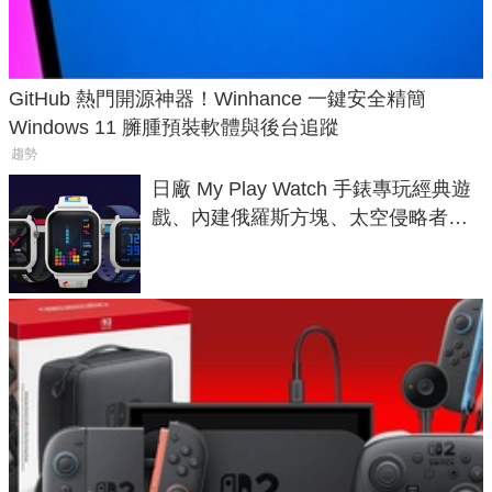
GitHub 熱門開源神器！Winhance 一鍵安全精簡
Windows 11 臃腫預裝軟體與後台追蹤
趨勢
日廠 My Play Watch 手錶專玩經典遊
戲、內建俄羅斯方塊、太空侵略者，
不過竟然不能連手機？