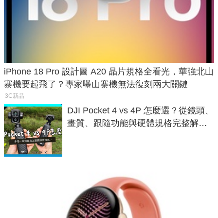
iPhone 18 Pro 設計圖 A20 晶片規格全看光，華強北山
寨機要起飛了？專家曝山寨機無法復刻兩大關鍵
3C新品
DJI Pocket 4 vs 4P 怎麼選？從鏡頭、
畫質、跟隨功能與硬體規格完整解
析，一次看懂兩台差異