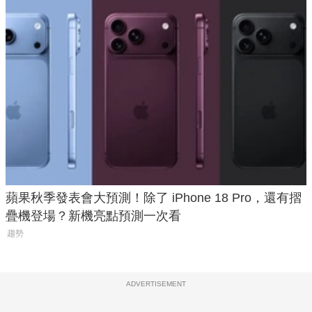
蘋果秋季發表會大預測！除了 iPhone 18 Pro，還有摺
疊機登場？新機亮點預測一次看
趨勢
ADVERTISEMENT