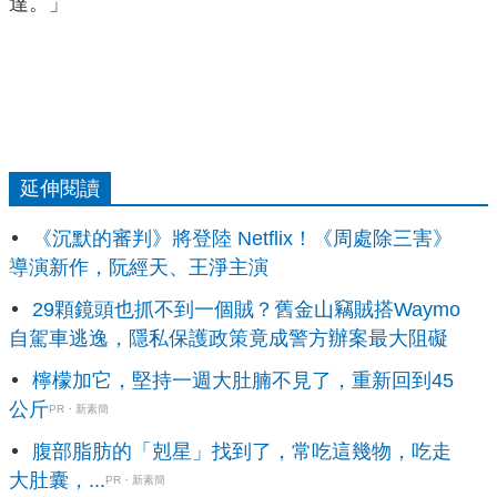
達。」
延伸閱讀
《沉默的審判》將登陸 Netflix！《周處除三害》
導演新作，阮經天、王淨主演
29顆鏡頭也抓不到一個賊？舊金山竊賊搭Waymo
自駕車逃逸，隱私保護政策竟成警方辦案最大阻礙
檸檬加它，堅持一週大肚腩不見了，重新回到45
公斤
PR・新素簡
腹部脂肪的「剋星」找到了，常吃這幾物，吃走
大肚囊，...
PR・新素簡