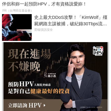
伴侶和妳一起預防HPV，才有資格說愛妳！
PR（台灣癌症基金會）
史上最大DDoS攻擊！「KimWolf」殭
屍網路主謀被捕，破紀錄30Tbps流量
癱瘓全球！
雲端/資訊安全