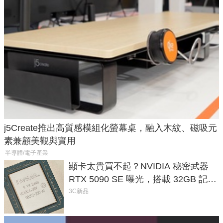
j5Create推出高質感模組化螢幕桌，融入木紋、磁吸元
素兼顧美觀與實用
半導體/電子產業
顯卡太貴買不起？NVIDIA 秘密武器
RTX 5090 SE 曝光，搭載 32GB 記憶
體
3C新品