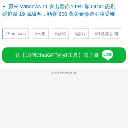
原來 Windows 11 會出賣你？FBI 靠 GDID 識別
碼追蹤 19 歲駭客，勒索 800 萬美金慘遭引渡受審
#Samsung
#三星
#新聞
#晶片
#IT產業新聞
送【10個ChatGPT的好工具】電子書
ADVERTISEMENT