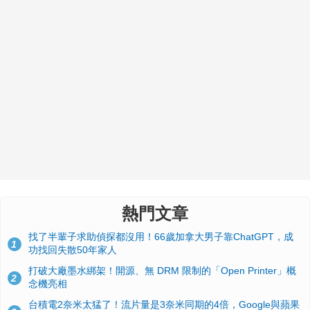
熱門文章
找了半輩子求助偵探都沒用！66歲加拿大男子靠ChatGPT，成
1
功找回失散50年家人
打破大廠墨水綁架！開源、無 DRM 限制的「Open Printer」概
2
念機亮相
台積電2奈米太猛了！流片量是3奈米同期的4倍，Google與蘋果