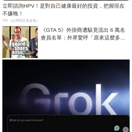
立即諮詢HPV！是對自己健康最好的投資，把握現在
不嫌晚！
PR（台灣癌症基金會）
《GTA 5》外掛商遭駭竟流出 6 萬名
會員名單：外界驚呼「原來這麼多人
在開掛！」