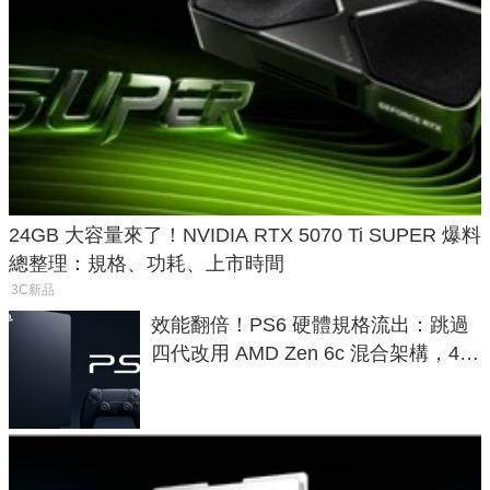
24GB 大容量來了！NVIDIA RTX 5070 Ti SUPER 爆料
總整理：規格、功耗、上市時間
3C新品
效能翻倍！PS6 硬體規格流出：跳過
四代改用 AMD Zen 6c 混合架構，4K
120fps 與全光追時代來臨