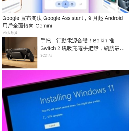
Google 宣布淘汰 Google Assistant，9 月起 Android
用戶全面轉向 Gemini
AI/大數據
手把、行動電源合體！Belkin 推
Switch 2 磁吸充電手把殼，續航最高
延長 1.5 倍
3C新品