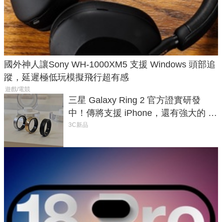
國外神人讓Sony WH-1000XM5 支援 Windows 頭部追
蹤，延遲極低玩模擬飛行超有感
遊戲/電競
三星 Galaxy Ring 2 官方證實研發
中！傳將支援 iPhone，還有強大的 AI
與智慧家電連動功能
3C新品