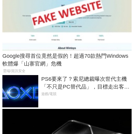
Google搜尋首位竟然是假的！超過70款熱門Windows
軟體爆「山寨官網」危機
雲端/資訊安全
PS6要來了？索尼總裁曝次世代主機
「不只是PC替代品」，目標走出客
廳、進軍電競桌面
遊戲/電競