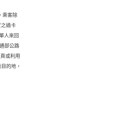
。乘客除
置之過卡
單人來回
通部公路
網頁或利用
達目的地，