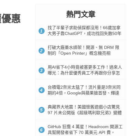
熱門文章
價優惠
找了半輩子求助偵探都沒用！66歲加拿
1
大男子靠ChatGPT，成功找回失散50年
家人
打破大廠墨水綁架！開源、無 DRM 限
2
制的「Open Printer」概念機亮相
用AI省下4小時竟被塞更多工作！過來人
3
曝光：為什麼優秀員工不再跟你分享怎
麼使用AI
台積電2奈米太猛了！流片量是3奈米同
4
期的4倍，Google與蘋果搶首發、輝達
與AMD排隊等產能
典藏界大地震！美國懷舊遊戲小店驚見
5
97 片未公開版《超級瑪利歐兄弟》變體
任天堂卡帶
GitHub 狂攬 4 萬星！Headroom 開源工
6
具幫開發者省下 70 萬美元 API 費，