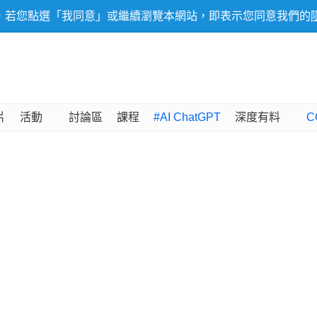
，若您點選「我同意」或繼續瀏覽本網站，即表示您同意我們的
片
活動
討論區
課程
#AI ChatGPT
深度有料
C