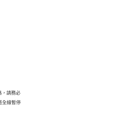
路，請務必
道全線暫停