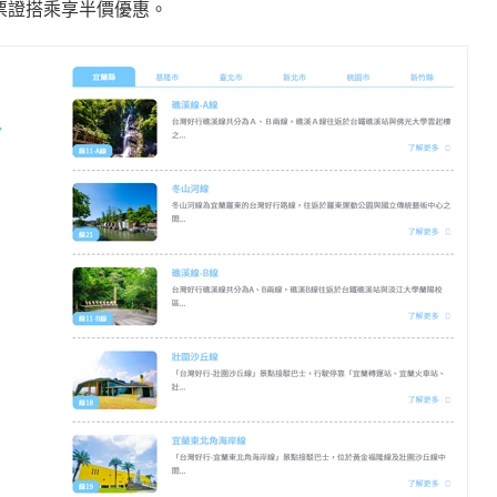
票證搭乘享半價優惠。