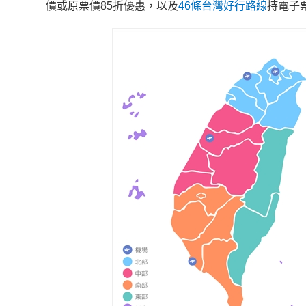
價或原票價85折優惠，以及
46條台灣好行路線
持電子