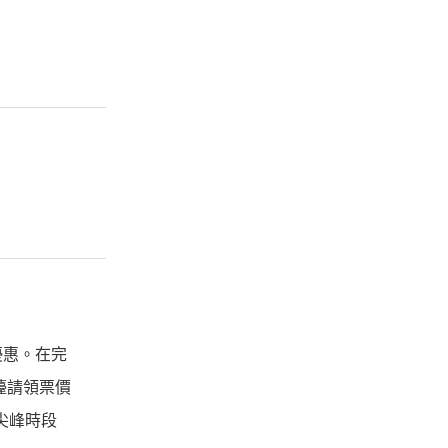
優惠。在完
檯請領票價
尖峰時段