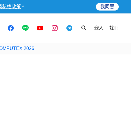
隱私權政策
。
我同意
登入
註冊
OMPUTEX 2026