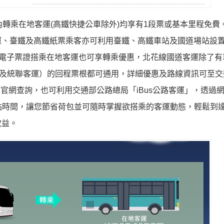
內轉乘在地客運(高鐵快捷公車除外)均享有1段票或基本里程免費
運、臺鐵及高鐵紙票乘客亦可利用臺鐵、高鐵車站及國道場站設
該電子票證搭乘在地客運也可享轉乘優惠，北花線國道客運除了有
運及統聯客運）的回程票根都可通用，詳細優惠及路線資訊可至交
等官網查詢，也可利用交通部公路總局「iBus公路客運」，透過
站時間，讓您節省荷包並可隨時掌握欲搭乘的客運動態，輕鬆到
效益。