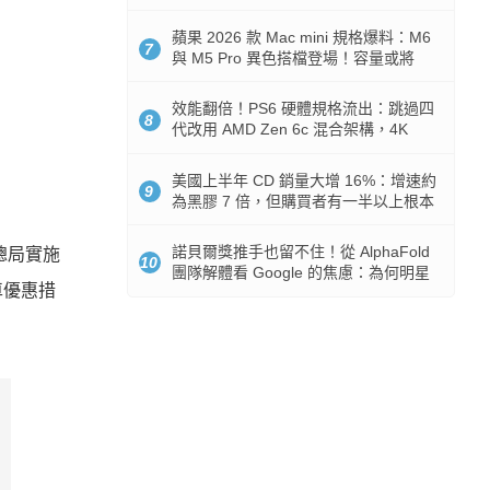
Token 消耗暴降 92%
蘋果 2026 款 Mac mini 規格爆料：M6
7
與 M5 Pro 異色搭檔登場！容量或將
512GB 起跳
效能翻倍！PS6 硬體規格流出：跳過四
8
代改用 AMD Zen 6c 混合架構，4K
120fps 與全光追時代來臨
美國上半年 CD 銷量大增 16%：增速約
9
為黑膠 7 倍，但購買者有一半以上根本
沒有播放器
諾貝爾獎推手也留不住！從 AlphaFold
總局實施
10
團隊解體看 Google 的焦慮：為何明星
車優惠措
實驗室要為 Gemini 讓路？