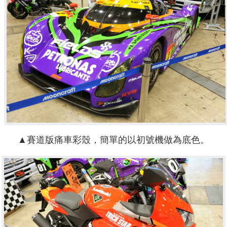
▲賽道版痛車彩殼，簡單的以初號機做為底色。