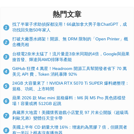
熱門文章
找了半輩子求助偵探都沒用！66歲加拿大男子靠ChatGPT，成
1
功找回失散50年家人
打破大廠墨水綁架！開源、無 DRM 限制的「Open Printer」概
2
念機亮相
台積電2奈米太猛了！流片量是3奈米同期的4倍，Google與蘋果
3
搶首發、輝達與AMD排隊等產能
GitHub 狂攬 4 萬星！Headroom 開源工具幫開發者省下 70 萬
4
美元 API 費，Token 消耗暴降 92%
24GB 大容量來了！NVIDIA RTX 5070 Ti SUPER 爆料總整理：
5
規格、功耗、上市時間
蘋果 2026 款 Mac mini 規格爆料：M6 與 M5 Pro 異色搭檔登
6
場！容量或將 512GB 起跳
典藏界大地震！美國懷舊遊戲小店驚見 97 片未公開版《超級瑪
7
利歐兄弟》變體任天堂卡帶
美國上半年 CD 銷量大增 16%：增速約為黑膠 7 倍，但購買者
8
有一半以上根本沒有播放器