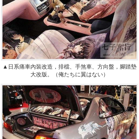
▲日系痛車內裝改造，排檔、手煞車、方向盤，腳踏墊
大改版。
（
俺たちに翼はない
）