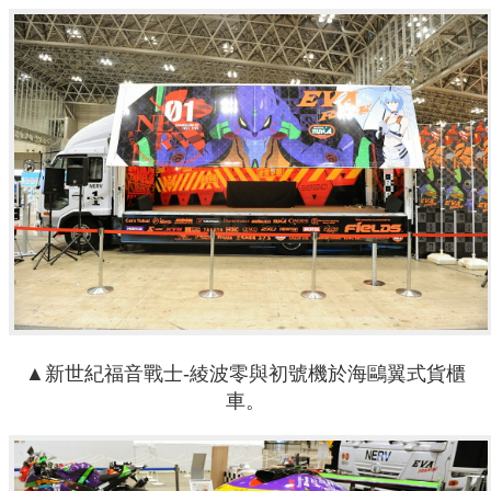
▲新世紀福音戰士-綾波零與初號機於海鷗翼式
貨櫃
車。