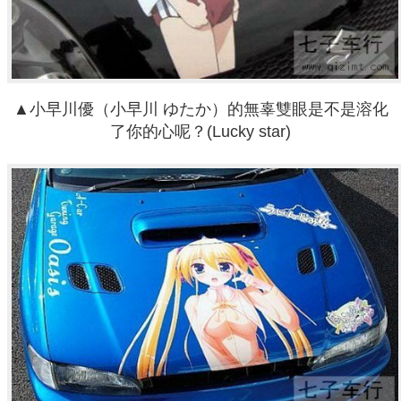
▲小早川優（小早川 ゆたか）的無辜雙眼是不是溶化
了你的心呢？(Lucky star)