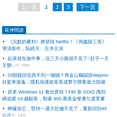
上一頁
1
2
3
下一頁
延伸閱讀
《沉默的審判》將登陸 Netflix！《周處除三害》
導演新作，阮經天、王淨主演
起床就先做件事，沒三天小腹就不見了! 肚子一天
天變...
PR・新素簡
29顆鏡頭也抓不到一個賊？舊金山竊賊搭Waymo
自駕車逃逸，隱私保護政策竟成警方辦案最大阻礙
原來 Windows 11 會出賣你？FBI 靠 GDID 識別
碼追蹤 19 歲駭客，勒索 800 萬美金慘遭引渡受審
檸檬加它，堅持一週大肚腩不見了，重新回到45
公斤
PR・新素簡