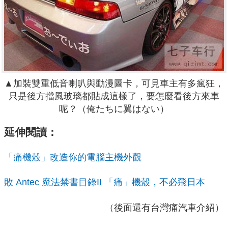
▲加裝雙重低音喇叭與動漫圖卡，可見車主有多瘋狂，
只是後方擋風玻璃都貼成這樣了，要怎麼看後方來車
呢？
（
俺たちに翼はない
）
延伸閱讀：
「痛機殼」改造你的電腦主機外觀
敗 Antec 魔法禁書目錄II 「痛」機殼，不必飛日本
（後面還有台灣痛汽車介紹）