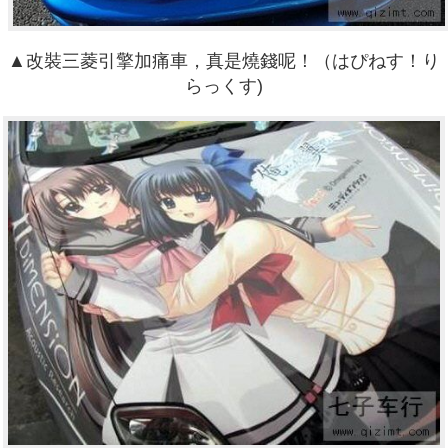
▲改裝三菱引擎加痛車，真是燒錢呢！（はぴねす！り
らっくす)