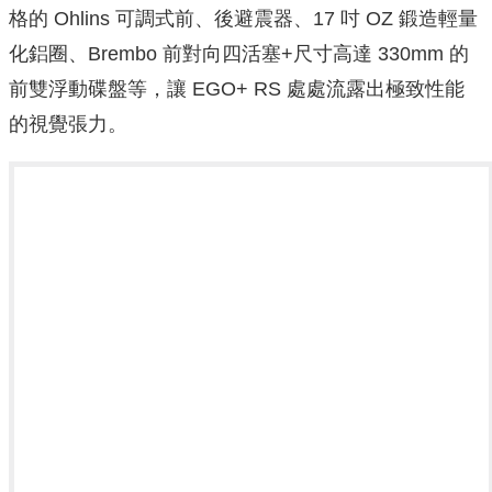
格的 Ohlins 可調式前、後避震器、17 吋 OZ 鍛造輕量
化鋁圈、Brembo 前對向四活塞+尺寸高達 330mm 的
前雙浮動碟盤等，讓 EGO+ RS 處處流露出極致性能
的視覺張力。