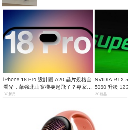
iPhone 18 Pro 設計圖 A20 晶片規格全
NVIDIA RTX
看光，華強北山寨機要起飛了？專家曝
5060 升級 1
山寨機無法復刻兩大關鍵
次規格終於不
3C新品
3C新品