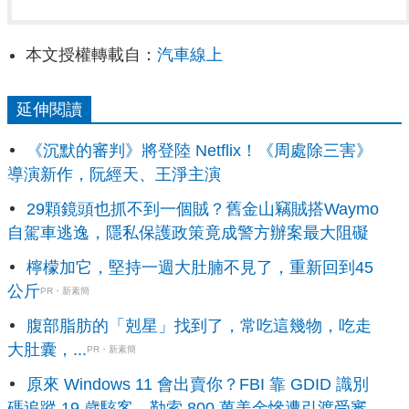
本文授權轉載自：
汽車線上
延伸閱讀
《沉默的審判》將登陸 Netflix！《周處除三害》
導演新作，阮經天、王淨主演
29顆鏡頭也抓不到一個賊？舊金山竊賊搭Waymo
自駕車逃逸，隱私保護政策竟成警方辦案最大阻礙
檸檬加它，堅持一週大肚腩不見了，重新回到45
公斤
PR・新素簡
腹部脂肪的「剋星」找到了，常吃這幾物，吃走
大肚囊，...
PR・新素簡
原來 Windows 11 會出賣你？FBI 靠 GDID 識別
碼追蹤 19 歲駭客，勒索 800 萬美金慘遭引渡受審