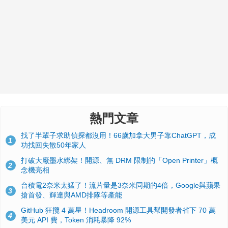
熱門文章
找了半輩子求助偵探都沒用！66歲加拿大男子靠ChatGPT，成
1
功找回失散50年家人
打破大廠墨水綁架！開源、無 DRM 限制的「Open Printer」概
2
念機亮相
台積電2奈米太猛了！流片量是3奈米同期的4倍，Google與蘋果
3
搶首發、輝達與AMD排隊等產能
GitHub 狂攬 4 萬星！Headroom 開源工具幫開發者省下 70 萬
4
美元 API 費，Token 消耗暴降 92%