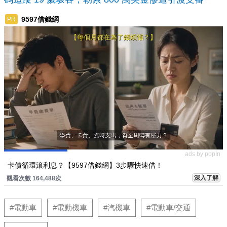
9597借錢網
PR
ads by popIn
卡債循環滾利息？【9597借錢網】3步驟快速借！
深入了解
觀看次數 164,488次
#電動車
#電動機車
#汽機車
#電動車/交通