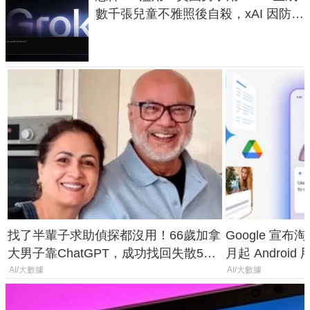
數千張兒童不雅照後自殺，xAI 因防護
失靈與不配合警方遭起訴
找了半輩子求助偵探都沒用！66歲加拿
Google 宣布淘汰 
大男子靠ChatGPT，成功找回失散50
月起 Android
年家人
AI/大數據
AI/大數據