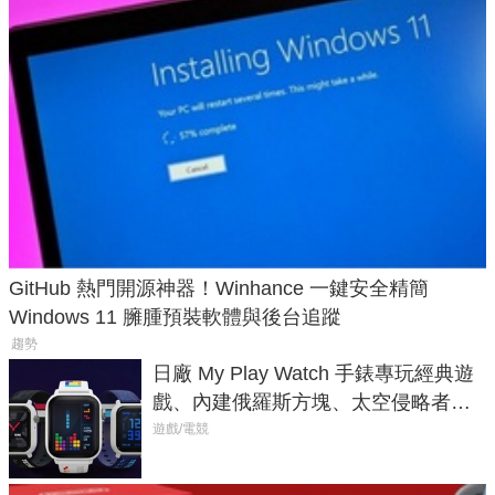
GitHub 熱門開源神器！Winhance 一鍵安全精簡
Windows 11 臃腫預裝軟體與後台追蹤
趨勢
日廠 My Play Watch 手錶專玩經典遊
戲、內建俄羅斯方塊、太空侵略者，
不過竟然不能連手機？
遊戲/電競