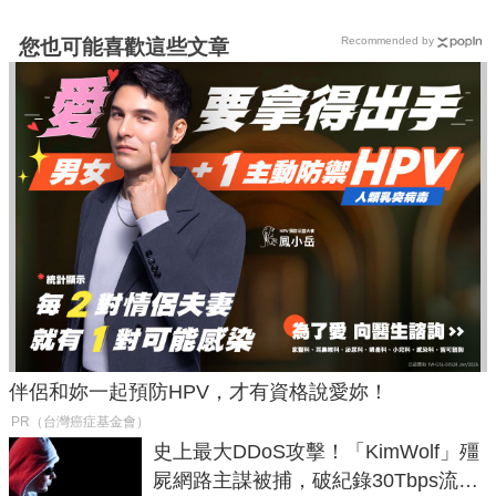
Recommended by
您也可能喜歡這些文章
伴侶和妳一起預防HPV，才有資格說愛妳！
PR（台灣癌症基金會）
史上最大DDoS攻擊！「KimWolf」殭
屍網路主謀被捕，破紀錄30Tbps流量