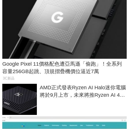
Google Pixel 11價格配色遭亞馬遜「偷跑」！全系列
容量256GB起跳、頂規摺疊機價位逼近7萬
3C新品
AMD正式發表Ryzen AI Halo迷你電腦
將於9月上市，未來將推Ryzen AI 400
Max系列處理器與對應升級版