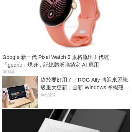
Google 新一代 Pixel Watch 5 規格流出！代號
「godric」現身，記憶體增強鎖定 AI 應用
3C新品
終於要好用了！ROG Ally 將迎來系統
級重大更新，全新 Windows 掌機殼模
式讓操作就像 Xbox 一樣順暢
遊戲/電競