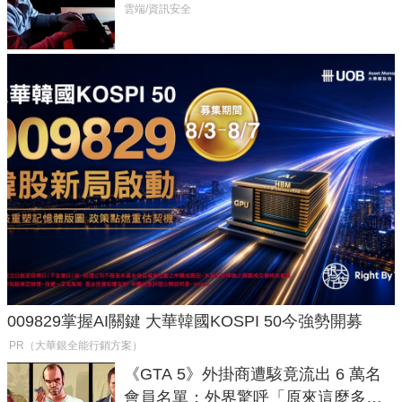
癱瘓全球！
雲端/資訊安全
009829掌握AI關鍵 大華韓國KOSPI 50今強勢開募
PR（大華銀全能行銷方案）
《GTA 5》外掛商遭駭竟流出 6 萬名
會員名單：外界驚呼「原來這麼多人