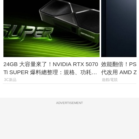
24GB 大容量來了！NVIDIA RTX 5070
效能翻倍！PS
Ti SUPER 爆料總整理：規格、功耗、
代改用 AMD Z
上市時間
120fps 與全
3C新品
遊戲/電競
ADVERTISEMENT