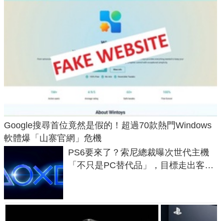
Google搜尋首位竟然是假的！超過70款熱門Windows
軟體爆「山寨官網」危機
PS6要來了？索尼總裁曝次世代主機
「不只是PC替代品」，目標走出客
廳、進軍電競桌面