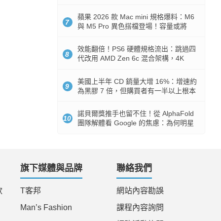
Token 消耗暴降 92%
蘋果 2026 款 Mac mini 規格爆料：M6
7
與 M5 Pro 異色搭檔登場！容量或將
512GB 起跳
效能翻倍！PS6 硬體規格流出：跳過四
8
代改用 AMD Zen 6c 混合架構，4K
120fps 與全光追時代來臨
美國上半年 CD 銷量大增 16%：增速約
9
為黑膠 7 倍，但購買者有一半以上根本
沒有播放器
諾貝爾獎推手也留不住！從 AlphaFold
10
團隊解體看 Google 的焦慮：為何明星
實驗室要為 Gemini 讓路？
旗下媒體與品牌
聯絡我們
款
T客邦
網站內容勘誤
Man’s Fashion
課程內容詢問