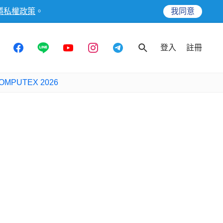
隱私權政策
。
我同意
登入
註冊
OMPUTEX 2026