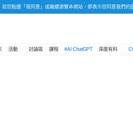
，若您點選「我同意」或繼續瀏覽本網站，即表示您同意我們的
片
活動
討論區
課程
#AI ChatGPT
深度有料
C