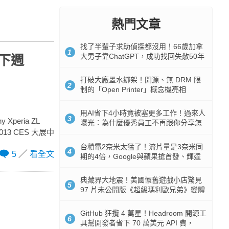
熱門文章
找了半輩子求助偵探都沒用！66歲加拿
1
大男子靠ChatGPT，成功找回失散50年
，下週
家人
打破大廠墨水綁架！開源、無 DRM 限
2
制的「Open Printer」概念機亮相
用AI省下4小時竟被塞更多工作！過來人
3
peria ZL
曝光：為什麼優秀員工不再跟你分享怎
3 CES 大展中
麼使用AI
台積電2奈米太猛了！流片量是3奈米同
4
5
看全文
期的4倍，Google與蘋果搶首發、輝達
與AMD排隊等產能
典藏界大地震！美國懷舊遊戲小店驚見
5
97 片未公開版《超級瑪利歐兄弟》變體
任天堂卡帶
GitHub 狂攬 4 萬星！Headroom 開源工
6
具幫開發者省下 70 萬美元 API 費，