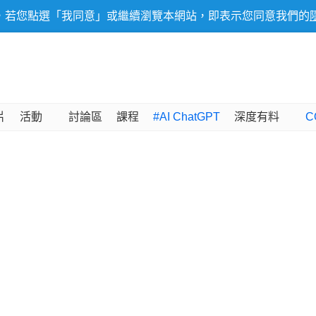
，若您點選「我同意」或繼續瀏覽本網站，即表示您同意我們的
片
活動
討論區
課程
#AI ChatGPT
深度有料
C