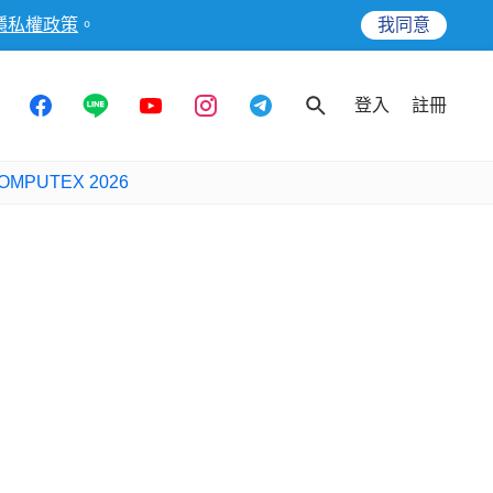
隱私權政策
。
我同意
登入
註冊
OMPUTEX 2026