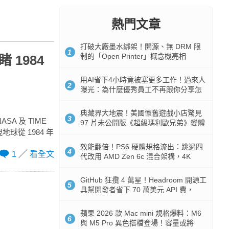
熱門文章
打破大廠墨水綁架！開源、無 DRM 限
1
制的「Open Printer」概念機亮相
 1984
用AI省下4小時竟被塞更多工作！過來人
2
曝光：為什麼優秀員工不再跟你分享怎
麼使用AI
典藏界大地震！美國懷舊遊戲小店驚見
3
A 及 TIME
97 片未公開版《超級瑪利歐兄弟》變體
球從 1984 年
任天堂卡帶
效能翻倍！PS6 硬體規格流出：跳過四
4
1
看全文
代改用 AMD Zen 6c 混合架構，4K
120fps 與全光追時代來臨
GitHub 狂攬 4 萬星！Headroom 開源工
5
具幫開發者省下 70 萬美元 API 費，
Token 消耗暴降 92%
蘋果 2026 款 Mac mini 規格爆料：M6
6
與 M5 Pro 異色搭檔登場！容量或將