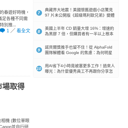
512GB 起跳
典藏界大地震！美國懷舊遊戲小店驚見
筍的春遊好時機，
7
97 片未公開版《超級瑪利歐兄弟》變體
滿足各種不同需
任天堂卡帶
別推...
美國上半年 CD 銷量大增 16%：增速約
1
看全文
8
為黑膠 7 倍，但購買者有一半以上根本
沒有播放器
諾貝爾獎推手也留不住！從 AlphaFold
9
團隊解體看 Google 的焦慮：為何明星
實驗室要為 Gemini 讓路？
用AI省下4小時竟被塞更多工作！過來人
10
曝光：為什麼優秀員工不再跟你分享怎
麼使用AI
市場取得
位相機 (數位單眼
anon並自行研