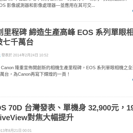
OS 影像感測器和影像處理器—並應用在其可交...
再創里程碑 締造生產高峰 EOS 系列單眼
破七千萬台
派
發表於
2014年2月24日 10:52
Canon 隆重宣佈開創新的相機生產里程碑，EOS 系列單眼相機之
萬台，為Canon再寫下輝煌的一頁！
EOS 70D 台灣發表、單機身 32,900元，
iveView對焦大幅提升
013年8月21日 00:01