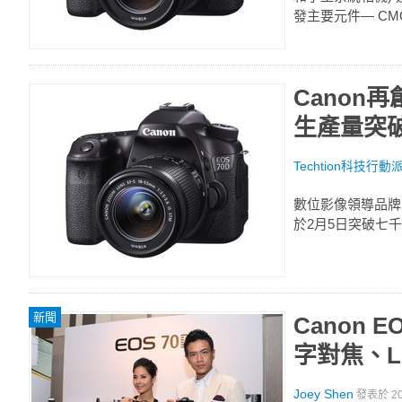
發主要元件— CM
Canon
生產量突
Techtion科技行動
數位影像領導品牌 
於2月5日突破七千
新聞
Canon 
字對焦、L
Joey Shen
發表於
2