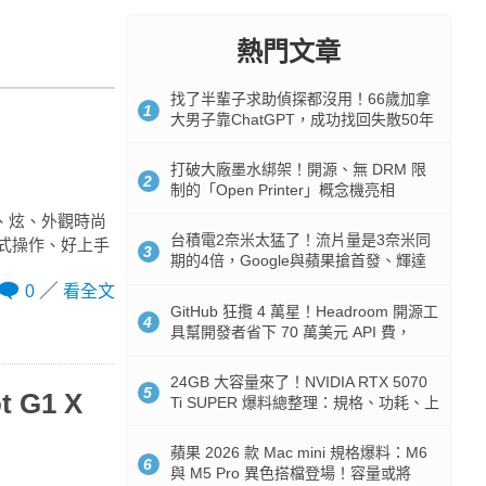
熱門文章
找了半輩子求助偵探都沒用！66歲加拿
1
大男子靠ChatGPT，成功找回失散50年
家人
打破大廠墨水綁架！開源、無 DRM 限
2
制的「Open Printer」概念機亮相
潮、炫、外觀時尚
台積電2奈米太猛了！流片量是3奈米同
式操作、好上手
3
期的4倍，Google與蘋果搶首發、輝達
與AMD排隊等產能
0
看全文
GitHub 狂攬 4 萬星！Headroom 開源工
4
具幫開發者省下 70 萬美元 API 費，
Token 消耗暴降 92%
24GB 大容量來了！NVIDIA RTX 5070
5
G1 X
Ti SUPER 爆料總整理：規格、功耗、上
市時間
蘋果 2026 款 Mac mini 規格爆料：M6
6
與 M5 Pro 異色搭檔登場！容量或將