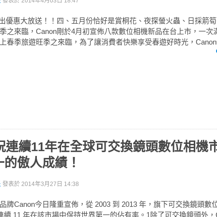
派
發表於
2014年4月03日 18:47
春推出優惠大放送！！四、五月份恰好是賞桐花、夜探螢火蟲、日採箭
季之來臨，Canon剛於4月初宣佈八款數位相機新品在台上市，一次
上春季旅遊旺季之來臨，為了讓消費者快樂享受春遊好時光，Canon特
慶祝連續11年在全球可交換鏡頭數位相機
一的傲人成績！
派
發表於
2014年3月27日 14:38
牌Canon今日隆重宣佈，從 2003 到 2013 年，旗下可交換鏡頭數
連續 11 年在該市場中保持世界第一的佔有率。1除了可交換鏡頭外，C