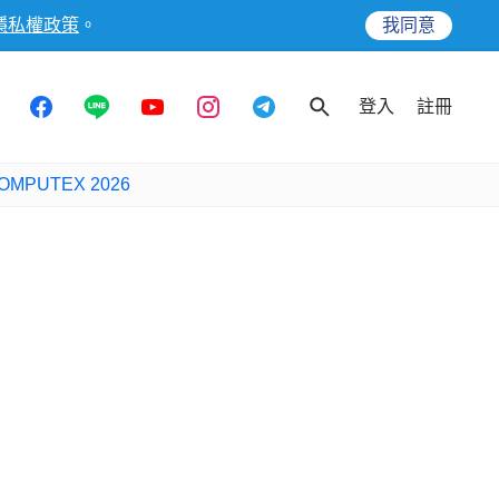
隱私權政策
。
我同意
登入
註冊
OMPUTEX 2026