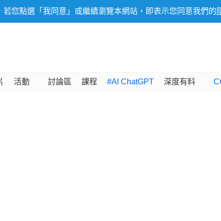
，若您點選「我同意」或繼續瀏覽本網站，即表示您同意我們的
片
活動
討論區
課程
#AI ChatGPT
深度有料
C