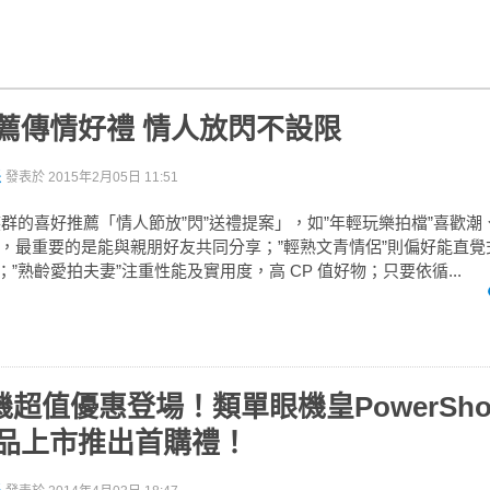
 推薦傳情好禮 情人放閃不設限
派
發表於
2015年2月05日 11:51
同族群的喜好推薦「情人節放”閃”送禮提案」，如”年輕玩樂拍檔”喜歡
，最重要的是能與親朋好友共同分享；”輕熟文青情侶”則偏好能直覺
品；”熟齡愛拍夫妻”注重性能及實用度，高 CP 值好物；只要依循...
機超值優惠登場！類單眼機皇PowerShot 
I 新品上市推出首購禮！