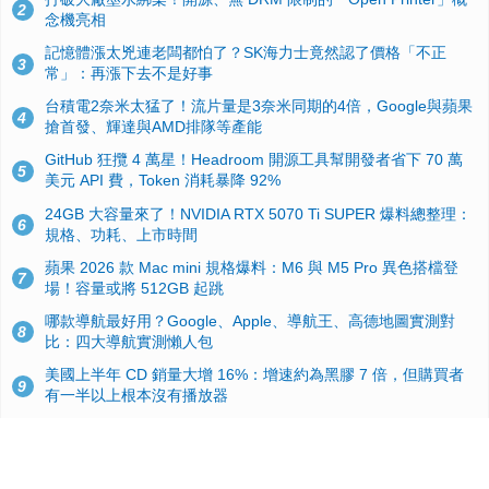
2
念機亮相
記憶體漲太兇連老闆都怕了？SK海力士竟然認了價格「不正
3
常」：再漲下去不是好事
台積電2奈米太猛了！流片量是3奈米同期的4倍，Google與蘋果
4
搶首發、輝達與AMD排隊等產能
GitHub 狂攬 4 萬星！Headroom 開源工具幫開發者省下 70 萬
5
美元 API 費，Token 消耗暴降 92%
24GB 大容量來了！NVIDIA RTX 5070 Ti SUPER 爆料總整理：
6
規格、功耗、上市時間
蘋果 2026 款 Mac mini 規格爆料：M6 與 M5 Pro 異色搭檔登
7
場！容量或將 512GB 起跳
哪款導航最好用？Google、Apple、導航王、高德地圖實測對
8
比：四大導航實測懶人包
美國上半年 CD 銷量大增 16%：增速約為黑膠 7 倍，但購買者
9
有一半以上根本沒有播放器
諾貝爾獎推手也留不住！從 AlphaFold 團隊解體看 Google 的焦
10
慮：為何明星實驗室要為 Gemini 讓路？