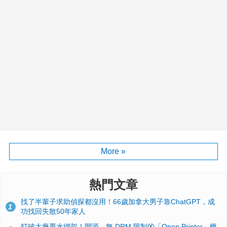
More »
熱門文章
找了半輩子求助偵探都沒用！66歲加拿大男子靠ChatGPT，成
1
功找回失散50年家人
打破大廠墨水綁架！開源、無 DRM 限制的「Open Printer」概