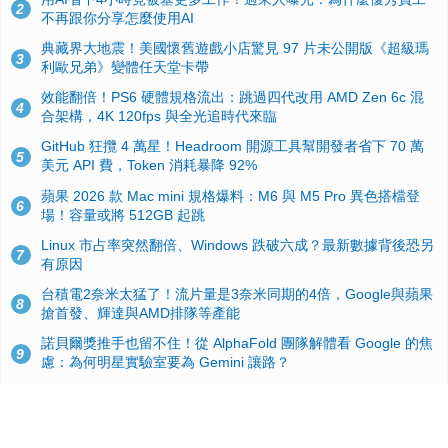
2
不再跟你分享怎麼使用AI
典藏界大地震！美國懷舊遊戲小店驚見 97 片未公開版《超級瑪
3
利歐兄弟》變體任天堂卡帶
效能翻倍！PS6 硬體規格流出：跳過四代改用 AMD Zen 6c 混
4
合架構，4K 120fps 與全光追時代來臨
GitHub 狂攬 4 萬星！Headroom 開源工具幫開發者省下 70 萬
5
美元 API 費，Token 消耗暴降 92%
蘋果 2026 款 Mac mini 規格爆料：M6 與 M5 Pro 異色搭檔登
6
場！容量或將 512GB 起跳
Linux 市占率突然翻倍、Windows 跌破六成？最新數據背後恐另
7
有原因
台積電2奈米太猛了！流片量是3奈米同期的4倍，Google與蘋果
8
搶首發、輝達與AMD排隊等產能
諾貝爾獎推手也留不住！從 AlphaFold 團隊解體看 Google 的焦
9
慮：為何明星實驗室要為 Gemini 讓路？
ASUS Pad 開賣！12.2 吋雙層 OLED、售價 19,900 元，指定電
10
信資費最低 0 元入手