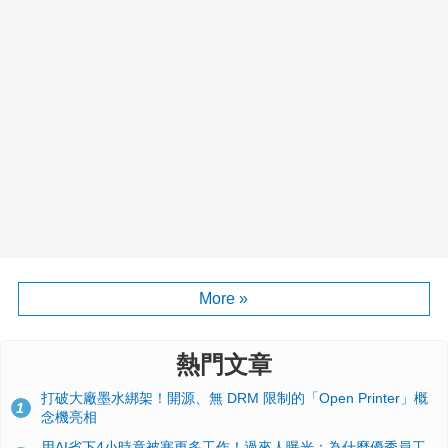
More »
熱門文章
打破大廠墨水綁架！開源、無 DRM 限制的「Open Printer」概
1
念機亮相
用AI省下4小時竟被塞更多工作！過來人曝光：為什麼優秀員工