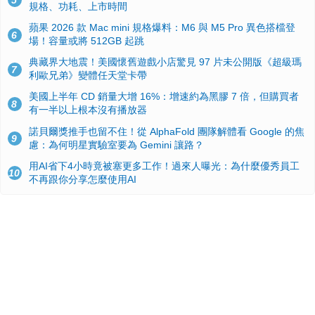
5
規格、功耗、上市時間
蘋果 2026 款 Mac mini 規格爆料：M6 與 M5 Pro 異色搭檔登
6
場！容量或將 512GB 起跳
典藏界大地震！美國懷舊遊戲小店驚見 97 片未公開版《超級瑪
7
利歐兄弟》變體任天堂卡帶
美國上半年 CD 銷量大增 16%：增速約為黑膠 7 倍，但購買者
8
有一半以上根本沒有播放器
諾貝爾獎推手也留不住！從 AlphaFold 團隊解體看 Google 的焦
9
慮：為何明星實驗室要為 Gemini 讓路？
用AI省下4小時竟被塞更多工作！過來人曝光：為什麼優秀員工
10
不再跟你分享怎麼使用AI