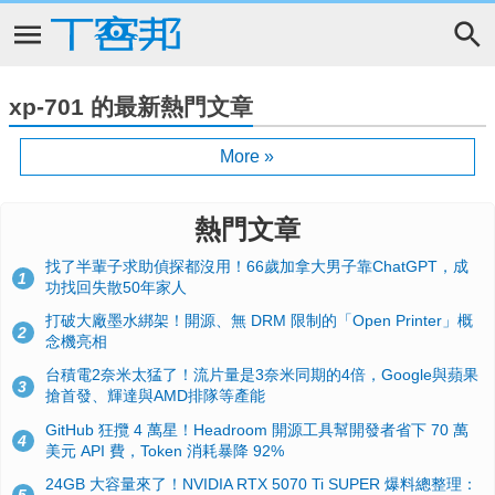
xp-701 的最新熱門文章
More »
熱門文章
找了半輩子求助偵探都沒用！66歲加拿大男子靠ChatGPT，成
1
功找回失散50年家人
打破大廠墨水綁架！開源、無 DRM 限制的「Open Printer」概
2
念機亮相
台積電2奈米太猛了！流片量是3奈米同期的4倍，Google與蘋果
3
搶首發、輝達與AMD排隊等產能
GitHub 狂攬 4 萬星！Headroom 開源工具幫開發者省下 70 萬
4
美元 API 費，Token 消耗暴降 92%
24GB 大容量來了！NVIDIA RTX 5070 Ti SUPER 爆料總整理：