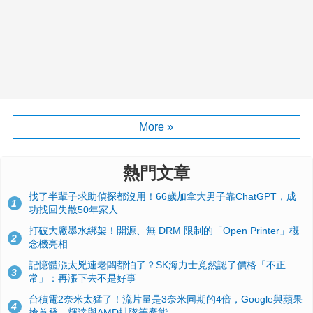
More »
熱門文章
找了半輩子求助偵探都沒用！66歲加拿大男子靠ChatGPT，成
1
功找回失散50年家人
打破大廠墨水綁架！開源、無 DRM 限制的「Open Printer」概
2
念機亮相
記憶體漲太兇連老闆都怕了？SK海力士竟然認了價格「不正
3
常」：再漲下去不是好事
台積電2奈米太猛了！流片量是3奈米同期的4倍，Google與蘋果
4
搶首發、輝達與AMD排隊等產能