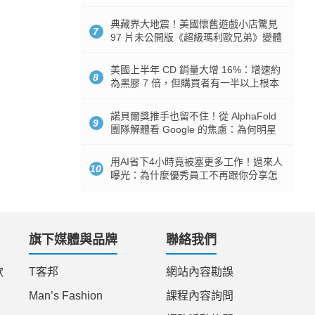
512GB 起跳
典藏界大地震！美國懷舊遊戲小店驚見
7
97 片未公開版《超級瑪利歐兄弟》變體
任天堂卡帶
美國上半年 CD 銷量大增 16%：增速約
8
為黑膠 7 倍，但購買者有一半以上根本
沒有播放器
諾貝爾獎推手也留不住！從 AlphaFold
9
團隊解體看 Google 的焦慮：為何明星
實驗室要為 Gemini 讓路？
用AI省下4小時竟被塞更多工作！過來人
10
曝光：為什麼優秀員工不再跟你分享怎
麼使用AI
旗下媒體與品牌
聯絡我們
款
T客邦
網站內容勘誤
Man’s Fashion
課程內容詢問