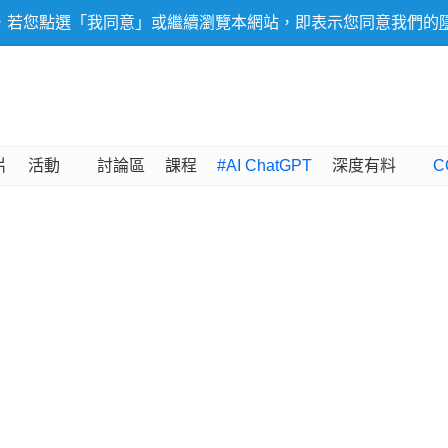
，若您點選「我同意」或繼續瀏覽本網站，即表示您同意我們的
片
活動
討論區
課程
#AI ChatGPT
深度有料
C