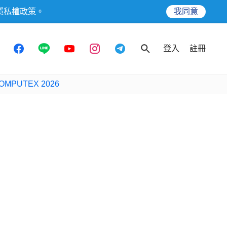
隱私權政策
。
我同意
登入
註冊
OMPUTEX 2026