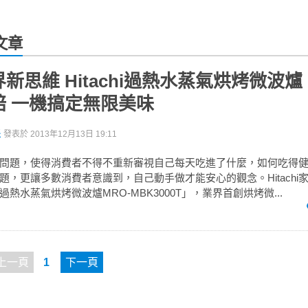
文章
新思維 Hitachi過熱水蒸氣烘烤微波爐
焙 一機搞定無限美味
派
發表於
2013年12月13日 19:11
問題，使得消費者不得不重新審視自己每天吃進了什麼，如何吃得
題，更讓多數消費者意識到，自己動手做才能安心的觀念。Hitachi
hi過熱水蒸氣烘烤微波爐MRO-MBK3000T」，業界首創烘烤微...
上一頁
1
下一頁