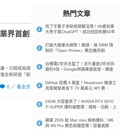
熱門文章
找了半輩子求助偵探都沒用！66歲加拿
1
大男子靠ChatGPT，成功找回失散50年
 業界首創
家人
打破大廠墨水綁架！開源、無 DRM 限
2
制的「Open Printer」概念機亮相
台積電2奈米太猛了！流片量是3奈米同
3
健康，已經成為現
期的4倍，Google與蘋果搶首發、輝達
家電全新研發「創
與AMD排隊等產能
GitHub 狂攬 4 萬星！Headroom 開源工
4
0
看全文
具幫開發者省下 70 萬美元 API 費，
Token 消耗暴降 92%
24GB 大容量來了！NVIDIA RTX 5070
5
Ti SUPER 爆料總整理：規格、功耗、上
市時間
蘋果 2026 款 Mac mini 規格爆料：M6
6
與 M5 Pro 異色搭檔登場！容量或將