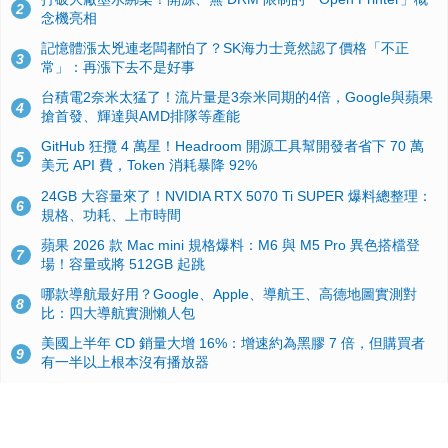
2
念機亮相
記憶體漲太兇連老闆都怕了？SK海力士竟然認了價格「不正
3
常」：再漲下去不是好事
台積電2奈米太猛了！流片量是3奈米同期的4倍，Google與蘋果
4
搶首發、輝達與AMD排隊等產能
GitHub 狂攬 4 萬星！Headroom 開源工具幫開發者省下 70 萬
5
美元 API 費，Token 消耗暴降 92%
24GB 大容量來了！NVIDIA RTX 5070 Ti SUPER 爆料總整理：
6
規格、功耗、上市時間
蘋果 2026 款 Mac mini 規格爆料：M6 與 M5 Pro 異色搭檔登
7
場！容量或將 512GB 起跳
哪款導航最好用？Google、Apple、導航王、高德地圖實測對
8
比：四大導航實測懶人包
美國上半年 CD 銷量大增 16%：增速約為黑膠 7 倍，但購買者
9
有一半以上根本沒有播放器
諾貝爾獎推手也留不住！從 AlphaFold 團隊解體看 Google 的焦
10
慮：為何明星實驗室要為 Gemini 讓路？