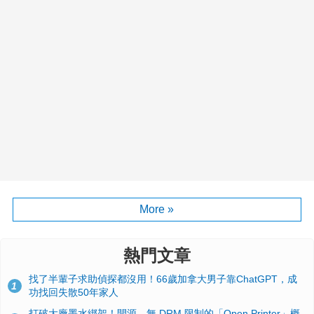
More »
熱門文章
找了半輩子求助偵探都沒用！66歲加拿大男子靠ChatGPT，成
1
功找回失散50年家人
打破大廠墨水綁架！開源、無 DRM 限制的「Open Printer」概