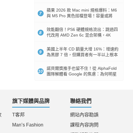
Token 消耗暴降 92%
蘋果 2026 款 Mac mini 規格爆料：M6
7
與 M5 Pro 異色搭檔登場！容量或將
512GB 起跳
效能翻倍！PS6 硬體規格流出：跳過四
8
代改用 AMD Zen 6c 混合架構，4K
120fps 與全光追時代來臨
美國上半年 CD 銷量大增 16%：增速約
9
為黑膠 7 倍，但購買者有一半以上根本
沒有播放器
諾貝爾獎推手也留不住！從 AlphaFold
10
團隊解體看 Google 的焦慮：為何明星
實驗室要為 Gemini 讓路？
旗下媒體與品牌
聯絡我們
款
T客邦
網站內容勘誤
Man’s Fashion
課程內容詢問