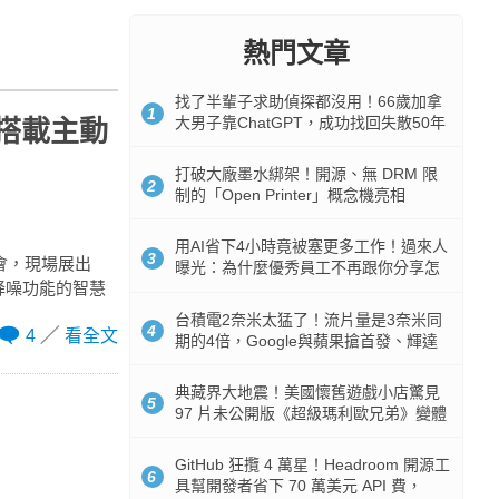
熱門文章
找了半輩子求助偵探都沒用！66歲加拿
1
大男子靠ChatGPT，成功找回失散50年
首創搭載主動
家人
打破大廠墨水綁架！開源、無 DRM 限
2
制的「Open Printer」概念機亮相
用AI省下4小時竟被塞更多工作！過來人
3
表會，現場展出
曝光：為什麼優秀員工不再跟你分享怎
載主動降噪功能的智慧
麼使用AI
台積電2奈米太猛了！流片量是3奈米同
4
4
看全文
期的4倍，Google與蘋果搶首發、輝達
與AMD排隊等產能
典藏界大地震！美國懷舊遊戲小店驚見
5
97 片未公開版《超級瑪利歐兄弟》變體
任天堂卡帶
GitHub 狂攬 4 萬星！Headroom 開源工
6
具幫開發者省下 70 萬美元 API 費，