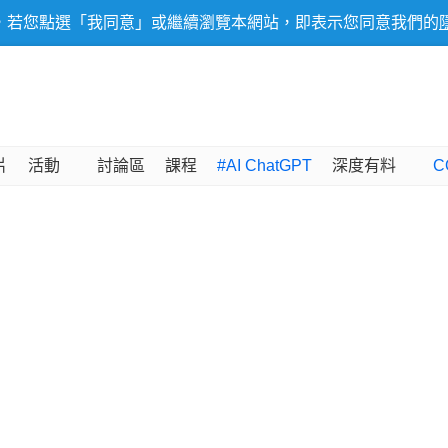
，若您點選「我同意」或繼續瀏覽本網站，即表示您同意我們的
片
活動
討論區
課程
#AI ChatGPT
深度有料
C