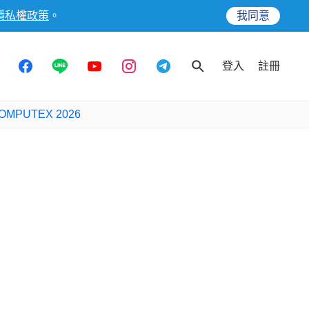
隱私權政策
。
我同意
登入
註冊
OMPUTEX 2026