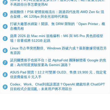
2
不再跟你分享怎麼使用AI
效能翻倍！PS6 硬體規格流出：跳過四代改用 AMD Zen 6c 混
3
合架構，4K 120fps 與全光追時代來臨
打破大廠墨水綁架！開源、無 DRM 限制的「Open Printer」概
4
念機亮相
蘋果 2026 款 Mac mini 規格爆料：M6 與 M5 Pro 異色搭檔登
5
場！容量或將 512GB 起跳
Linux 市占率突然翻倍、Windows 跌破六成？最新數據背後恐另
6
有原因
諾貝爾獎推手也留不住！從 AlphaFold 團隊解體看 Google 的焦
7
慮：為何明星實驗室要為 Gemini 讓路？
ASUS Pad 開賣！12.2 吋雙層 OLED、售價 19,900 元，指定電
8
信資費最低 0 元入手
Codex、Work、Chat到底該選誰？OpenAI 總裁坦承 ChatGPT
9
目前程式介面混亂：未來用戶將不用區分
手機真的能「一鍵自毀」！他靠這招讓海關查不到資料卻被告，
10
GrapheneOS開源隱私系統官方力挺