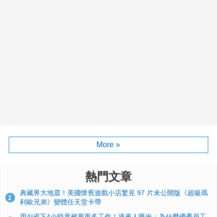
More »
熱門文章
典藏界大地震！美國懷舊遊戲小店驚見 97 片未公開版《超級瑪
1
利歐兄弟》變體任天堂卡帶
用AI省下4小時竟被塞更多工作！過來人曝光：為什麼優秀員工