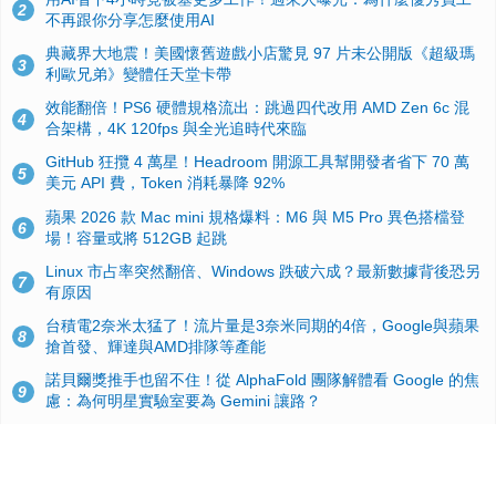
2
不再跟你分享怎麼使用AI
典藏界大地震！美國懷舊遊戲小店驚見 97 片未公開版《超級瑪
3
利歐兄弟》變體任天堂卡帶
效能翻倍！PS6 硬體規格流出：跳過四代改用 AMD Zen 6c 混
4
合架構，4K 120fps 與全光追時代來臨
GitHub 狂攬 4 萬星！Headroom 開源工具幫開發者省下 70 萬
5
美元 API 費，Token 消耗暴降 92%
蘋果 2026 款 Mac mini 規格爆料：M6 與 M5 Pro 異色搭檔登
6
場！容量或將 512GB 起跳
Linux 市占率突然翻倍、Windows 跌破六成？最新數據背後恐另
7
有原因
台積電2奈米太猛了！流片量是3奈米同期的4倍，Google與蘋果
8
搶首發、輝達與AMD排隊等產能
諾貝爾獎推手也留不住！從 AlphaFold 團隊解體看 Google 的焦
9
慮：為何明星實驗室要為 Gemini 讓路？
ASUS Pad 開賣！12.2 吋雙層 OLED、售價 19,900 元，指定電
10
信資費最低 0 元入手