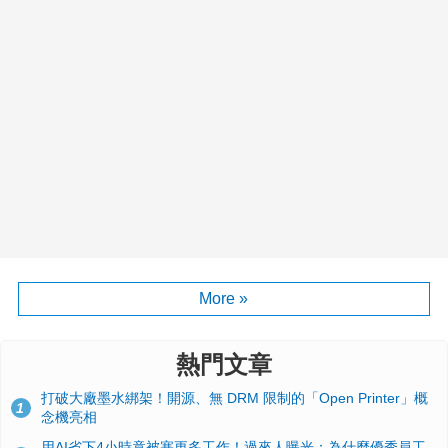
More »
熱門文章
打破大廠墨水綁架！開源、無 DRM 限制的「Open Printer」概
1
念機亮相
用AI省下4小時竟被塞更多工作！過來人曝光：為什麼優秀員工