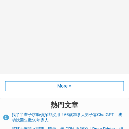
More »
熱門文章
找了半輩子求助偵探都沒用！66歲加拿大男子靠ChatGPT，成
1
功找回失散50年家人
打破大廠墨水綁架！開源、無 DRM 限制的「Open Printer」概