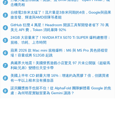
2
念機亮相
台積電2奈米太猛了！流片量是3奈米同期的4倍，Google與蘋果
3
搶首發、輝達與AMD排隊等產能
GitHub 狂攬 4 萬星！Headroom 開源工具幫開發者省下 70 萬
4
美元 API 費，Token 消耗暴降 92%
24GB 大容量來了！NVIDIA RTX 5070 Ti SUPER 爆料總整理：
5
規格、功耗、上市時間
蘋果 2026 款 Mac mini 規格爆料：M6 與 M5 Pro 異色搭檔登
6
場！容量或將 512GB 起跳
典藏界大地震！美國懷舊遊戲小店驚見 97 片未公開版《超級瑪
7
利歐兄弟》變體任天堂卡帶
美國上半年 CD 銷量大增 16%：增速約為黑膠 7 倍，但購買者
8
有一半以上根本沒有播放器
諾貝爾獎推手也留不住！從 AlphaFold 團隊解體看 Google 的焦
9
慮：為何明星實驗室要為 Gemini 讓路？
用AI省下4小時竟被塞更多工作！過來人曝光：為什麼優秀員工
10
不再跟你分享怎麼使用AI