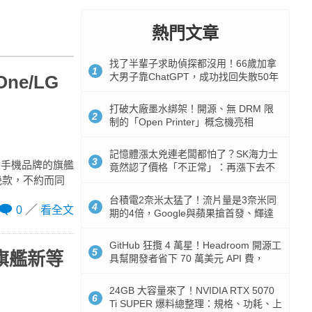
熱門文章
找了半輩子求助偵探都沒用！66歲加拿
1
大男子靠ChatGPT，成功找回失散50年
ne/LG
家人
打破大廠墨水綁架！開源、無 DRM 限
2
制的「Open Printer」概念機亮相
記憶體漲太兇連老闆都怕了？SK海力士
3
大手機品牌的旗艦
竟然認了價格「不正常」：再漲下去不
Z2 這幾款，不約而同
是好事
台積電2奈米太猛了！流片量是3奈米同
4
0
看全文
期的4倍，Google與蘋果搶首發、輝達
與AMD排隊等產能
GitHub 狂攬 4 萬星！Headroom 開源工
5
水旗艦新等
具幫開發者省下 70 萬美元 API 費，
Token 消耗暴降 92%
24GB 大容量來了！NVIDIA RTX 5070
6
Ti SUPER 爆料總整理：規格、功耗、上