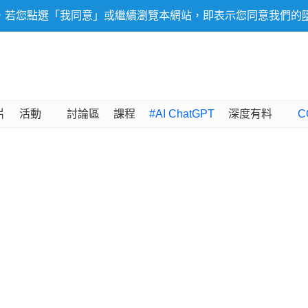
，若您點選「我同意」或繼續瀏覽本網站，即表示您同意我們的
片
活動
討論區
課程
#AI ChatGPT
深度有料
C