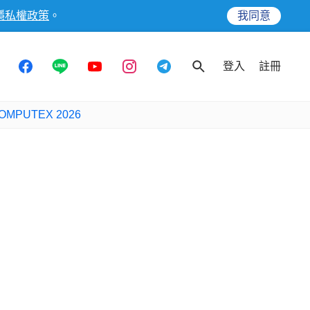
隱私權政策
。
我同意
登入
註冊
OMPUTEX 2026