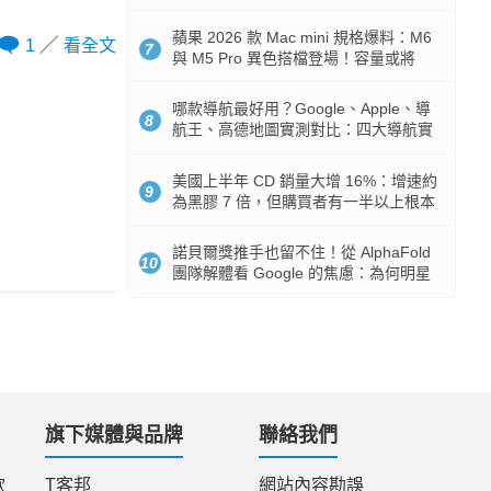
市時間
蘋果 2026 款 Mac mini 規格爆料：M6
1
看全文
7
與 M5 Pro 異色搭檔登場！容量或將
512GB 起跳
哪款導航最好用？Google、Apple、導
8
航王、高德地圖實測對比：四大導航實
測懶人包
美國上半年 CD 銷量大增 16%：增速約
9
為黑膠 7 倍，但購買者有一半以上根本
沒有播放器
諾貝爾獎推手也留不住！從 AlphaFold
10
團隊解體看 Google 的焦慮：為何明星
實驗室要為 Gemini 讓路？
旗下媒體與品牌
聯絡我們
款
T客邦
網站內容勘誤