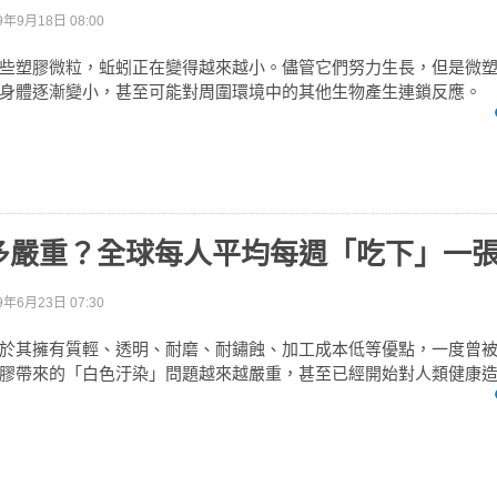
9年9月18日 08:00
些塑膠微粒，蚯蚓正在變得越來越小。儘管它們努力生長，但是微
身體逐漸變小，甚至可能對周圍環境中的其他生物產生連鎖反應。
多嚴重？全球每人平均每週「吃下」一
9年6月23日 07:30
於其擁有質輕、透明、耐磨、耐鏽蝕、加工成本低等優點，一度曾
膠帶來的「白色汙染」問題越來越嚴重，甚至已經開始對人類健康