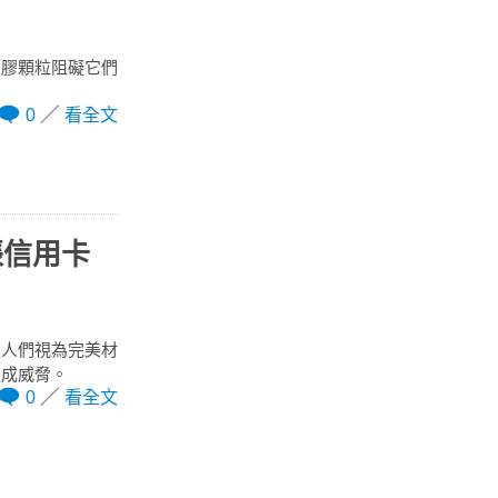
塑膠顆粒阻礙它們
0
看全文
張信用卡
被人們視為完美材
造成威脅。
0
看全文