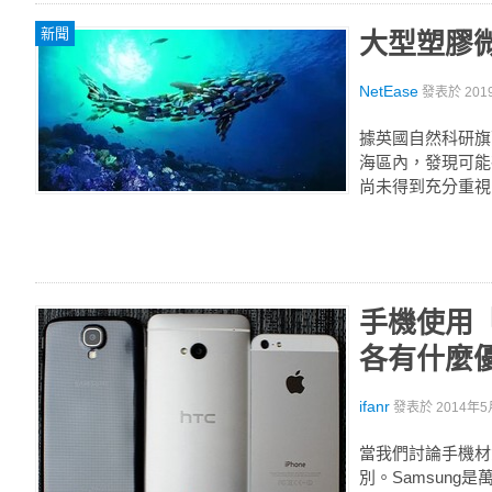
新聞
大型塑膠
NetEase
發表於
201
據英國自然科研旗
海區內，發現可能
尚未得到充分重視
手機使用
各有什麼
ifanr
發表於
2014年5
當我們討論手機材
別。Samsung