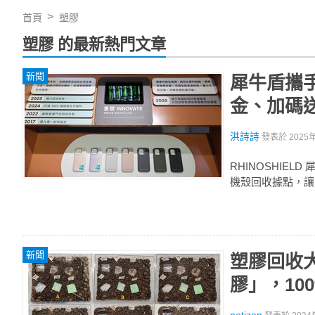
首頁
塑膠
塑膠 的最新熱門文章
新聞
犀牛盾攜手
金、加碼
洪詩詩
發表於
2025
RHINOSHIE
機殼回收據點，讓
新聞
塑膠回收
膠」，10