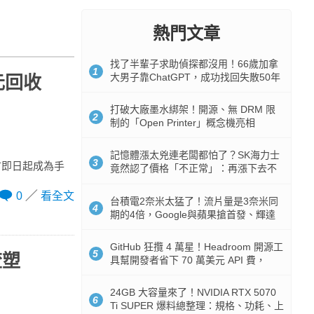
熱門文章
找了半輩子求助偵探都沒用！66歲加拿
1
大男子靠ChatGPT，成功找回失散50年
元回收
家人
打破大廠墨水綁架！開源、無 DRM 限
2
制的「Open Printer」概念機亮相
記憶體漲太兇連老闆都怕了？SK海力士
3
門市即日起成為手
竟然認了價格「不正常」：再漲下去不
是好事
0
看全文
台積電2奈米太猛了！流片量是3奈米同
4
期的4倍，Google與蘋果搶首發、輝達
與AMD排隊等產能
GitHub 狂攬 4 萬星！Headroom 開源工
5
渣塑
具幫開發者省下 70 萬美元 API 費，
Token 消耗暴降 92%
24GB 大容量來了！NVIDIA RTX 5070
6
Ti SUPER 爆料總整理：規格、功耗、上