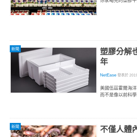
你家喝完的塑膠牛
新聞
塑膠分解
年
NetEase
發表於
201
美國伍茲霍爾海洋
而不是像以前科學
新聞
不僅人體