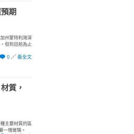
超預期
在加州蒙特利灣深
一，但到目前為止
0
看全文
」材質，
三種主要材質的區
蓋著一塊玻璃。