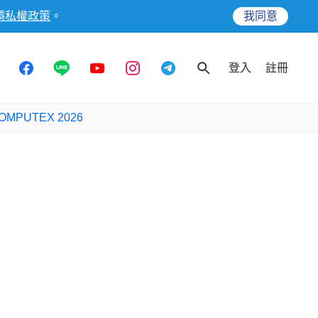
隱私權政策
。
我同意
登入
註冊
OMPUTEX 2026