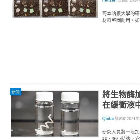
netizen
發表於
2024
哥本哈根大學的研
材料堅固耐用，如
新聞
將生物酶加
在緩衝液
Qbitai
發表於
2021年
研究人員將一段加
非，36小時後，