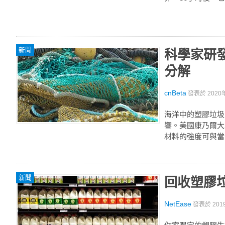
新聞
科學家研
分解
cnBeta
發表於
2020
海洋中的塑膠垃圾
響。美國康乃爾大
材料的強度可與當
新聞
回收塑膠
NetEase
發表於
201