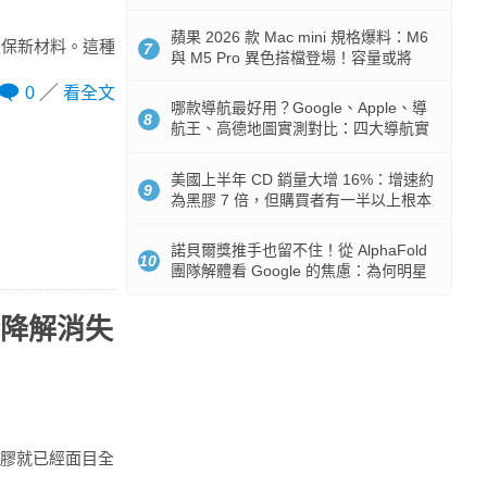
市時間
蘋果 2026 款 Mac mini 規格爆料：M6
環保新材料。這種
7
與 M5 Pro 異色搭檔登場！容量或將
512GB 起跳
0
看全文
哪款導航最好用？Google、Apple、導
8
航王、高德地圖實測對比：四大導航實
測懶人包
美國上半年 CD 銷量大增 16%：增速約
9
為黑膠 7 倍，但購買者有一半以上根本
沒有播放器
諾貝爾獎推手也留不住！從 AlphaFold
10
團隊解體看 Google 的焦慮：為何明星
實驗室要為 Gemini 讓路？
全降解消失
塑膠就已經面目全