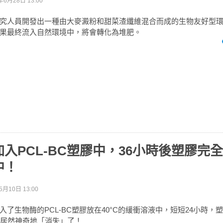
年6月28日 13:00
究人員開發出一種由大麥澱粉和甜菜渣纖維混合而成的生物友好型
果最終流入自然環境中，將會轉化為堆肥。
入PCL-BC塑膠中，36小時後塑膠完
中！
5月10日 13:00
入了生物酶的PCL-BC塑膠放在40°C的緩衝溶液中，短短24小時，
它居然神奇地「消失」了！