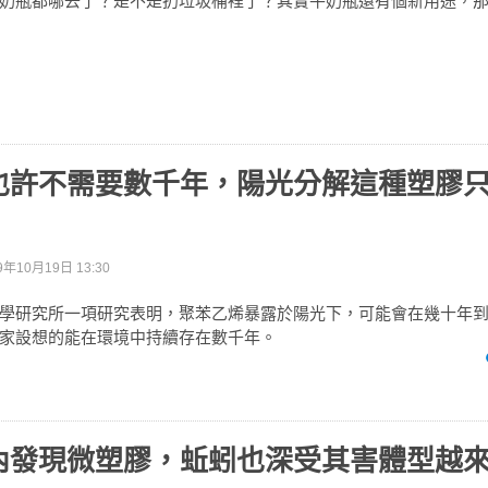
奶瓶都哪去了？是不是扔垃圾桶裡了？其實牛奶瓶還有個新用途，
也許不需要數千年，陽光分解這種塑膠
9年10月19日 13:30
學研究所一項研究表明，聚苯乙烯暴露於陽光下，可能會在幾十年
家設想的能在環境中持續存在數千年。
內發現微塑膠，蚯蚓也深受其害體型越