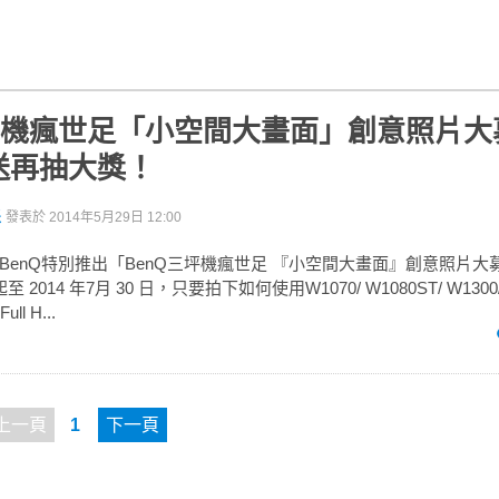
三坪機瘋世足「小空間大畫面」創意照片大
送再抽大獎！
派
發表於
2014年5月29日 12:00
BenQ特別推出「BenQ三坪機瘋世足 『小空間大畫面』創意照片大
日起至 2014 年7月 30 日，只要拍下如何使用W1070/ W1080ST/ W1300/
ll H...
上一頁
1
下一頁