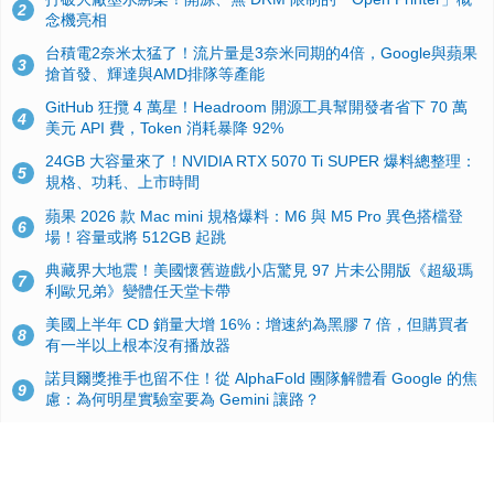
2
念機亮相
台積電2奈米太猛了！流片量是3奈米同期的4倍，Google與蘋果
3
搶首發、輝達與AMD排隊等產能
GitHub 狂攬 4 萬星！Headroom 開源工具幫開發者省下 70 萬
4
美元 API 費，Token 消耗暴降 92%
24GB 大容量來了！NVIDIA RTX 5070 Ti SUPER 爆料總整理：
5
規格、功耗、上市時間
蘋果 2026 款 Mac mini 規格爆料：M6 與 M5 Pro 異色搭檔登
6
場！容量或將 512GB 起跳
典藏界大地震！美國懷舊遊戲小店驚見 97 片未公開版《超級瑪
7
利歐兄弟》變體任天堂卡帶
美國上半年 CD 銷量大增 16%：增速約為黑膠 7 倍，但購買者
8
有一半以上根本沒有播放器
諾貝爾獎推手也留不住！從 AlphaFold 團隊解體看 Google 的焦
9
慮：為何明星實驗室要為 Gemini 讓路？
用AI省下4小時竟被塞更多工作！過來人曝光：為什麼優秀員工
10
不再跟你分享怎麼使用AI