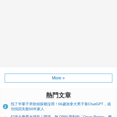
More »
熱門文章
找了半輩子求助偵探都沒用！66歲加拿大男子靠ChatGPT，成
1
功找回失散50年家人
打破大廠墨水綁架！開源、無 DRM 限制的「Open Printer」概