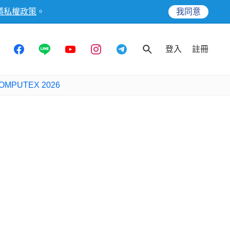
隱私權政策
。
我同意
登入
註冊
OMPUTEX 2026