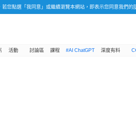
，若您點選「我同意」或繼續瀏覽本網站，即表示您同意我們的
片
活動
討論區
課程
#AI ChatGPT
深度有料
C