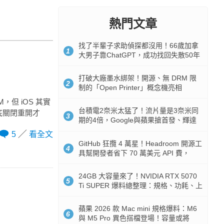
熱門文章
找了半輩子求助偵探都沒用！66歲加拿
1
大男子靠ChatGPT，成功找回失散50年
家人
打破大廠墨水綁架！開源、無 DRM 限
2
制的「Open Printer」概念機亮相
但 iOS 其實
台積電2奈米太猛了！流片量是3奈米同
底關閉重開才
3
期的4倍，Google與蘋果搶首發、輝達
與AMD排隊等產能
5
看全文
GitHub 狂攬 4 萬星！Headroom 開源工
4
具幫開發者省下 70 萬美元 API 費，
Token 消耗暴降 92%
24GB 大容量來了！NVIDIA RTX 5070
5
Ti SUPER 爆料總整理：規格、功耗、上
市時間
蘋果 2026 款 Mac mini 規格爆料：M6
6
與 M5 Pro 異色搭檔登場！容量或將