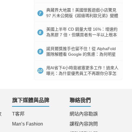
512GB 起跳
典藏界大地震！美國懷舊遊戲小店驚見
7
97 片未公開版《超級瑪利歐兄弟》變體
任天堂卡帶
美國上半年 CD 銷量大增 16%：增速約
8
為黑膠 7 倍，但購買者有一半以上根本
沒有播放器
諾貝爾獎推手也留不住！從 AlphaFold
9
團隊解體看 Google 的焦慮：為何明星
實驗室要為 Gemini 讓路？
用AI省下4小時竟被塞更多工作！過來人
10
曝光：為什麼優秀員工不再跟你分享怎
麼使用AI
旗下媒體與品牌
聯絡我們
款
T客邦
網站內容勘誤
Man’s Fashion
課程內容詢問