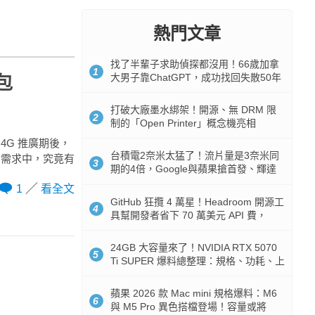
熱門文章
找了半輩子求助偵探都沒用！66歲加拿
1
大男子靠ChatGPT，成功找回失散50年
包
家人
打破大廠墨水綁架！開源、無 DRM 限
2
制的「Open Printer」概念機亮相
4G 推廣期後，
台積電2奈米太猛了！流片量是3奈米同
的需求中，究竟有
3
期的4倍，Google與蘋果搶首發、輝達
與AMD排隊等產能
1
看全文
GitHub 狂攬 4 萬星！Headroom 開源工
4
具幫開發者省下 70 萬美元 API 費，
Token 消耗暴降 92%
24GB 大容量來了！NVIDIA RTX 5070
5
Ti SUPER 爆料總整理：規格、功耗、上
市時間
蘋果 2026 款 Mac mini 規格爆料：M6
6
與 M5 Pro 異色搭檔登場！容量或將