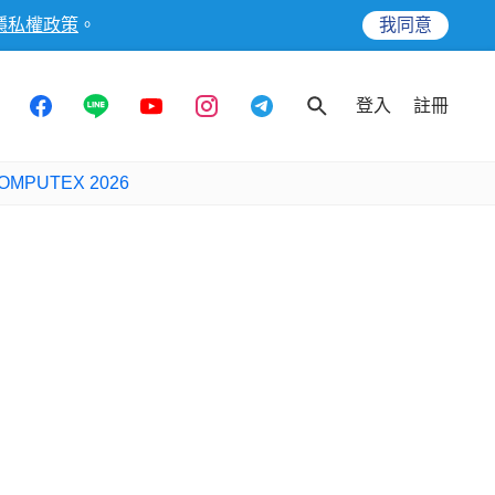
隱私權政策
。
我同意
登入
註冊
OMPUTEX 2026