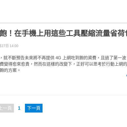
吃到飽！在手機上用這些工具壓縮流量省荷
27日 14:00
後，就不斷預告未來將不再提供 4G 上網吃到飽的資費，且過了第一波 
費變得愈來愈貴，然而在這樣的改變下，正好可以思考於行動上網
飽的方案。
上一頁
1
下一頁