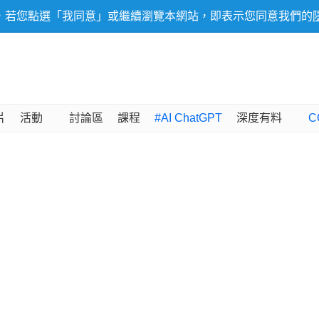
，若您點選「我同意」或繼續瀏覽本網站，即表示您同意我們的
片
活動
討論區
課程
#AI ChatGPT
深度有料
C