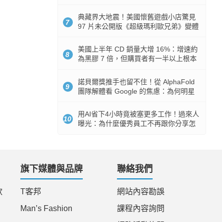
512GB 起跳
典藏界大地震！美國懷舊遊戲小店驚見
7
97 片未公開版《超級瑪利歐兄弟》變體
任天堂卡帶
美國上半年 CD 銷量大增 16%：增速約
8
為黑膠 7 倍，但購買者有一半以上根本
沒有播放器
諾貝爾獎推手也留不住！從 AlphaFold
9
團隊解體看 Google 的焦慮：為何明星
實驗室要為 Gemini 讓路？
用AI省下4小時竟被塞更多工作！過來人
10
曝光：為什麼優秀員工不再跟你分享怎
麼使用AI
旗下媒體與品牌
聯絡我們
款
T客邦
網站內容勘誤
Man’s Fashion
課程內容詢問