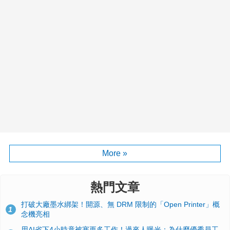
More »
熱門文章
打破大廠墨水綁架！開源、無 DRM 限制的「Open Printer」概
1
念機亮相
用AI省下4小時竟被塞更多工作！過來人曝光：為什麼優秀員工