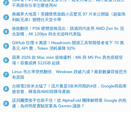
2
不再跟你分享怎麼使用AI
典藏界大地震！美國懷舊遊戲小店驚見 97 片未公開版《超級瑪
3
利歐兄弟》變體任天堂卡帶
效能翻倍！PS6 硬體規格流出：跳過四代改用 AMD Zen 6c 混
4
合架構，4K 120fps 與全光追時代來臨
GitHub 狂攬 4 萬星！Headroom 開源工具幫開發者省下 70 萬
5
美元 API 費，Token 消耗暴降 92%
蘋果 2026 款 Mac mini 規格爆料：M6 與 M5 Pro 異色搭檔登
6
場！容量或將 512GB 起跳
Linux 市占率突然翻倍、Windows 跌破六成？最新數據背後恐另
7
有原因
台積電2奈米太猛了！流片量是3奈米同期的4倍，Google與蘋果
8
搶首發、輝達與AMD排隊等產能
諾貝爾獎推手也留不住！從 AlphaFold 團隊解體看 Google 的焦
9
慮：為何明星實驗室要為 Gemini 讓路？
ASUS Pad 開賣！12.2 吋雙層 OLED、售價 19,900 元，指定電
10
信資費最低 0 元入手