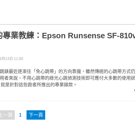
業教練：Epson Runsense SF-810
8月13日 11:00
跳錶最近逐漸往「免心跳帶」的方向靠攏，雖然傳統的心跳帶方式
用者來說，不用心跳帶的綠光心跳偵測技術即可應付大多數的使用狀況，
F-810 就是針對這些跑者所推出的專業錶款。
上一頁
1
下一頁