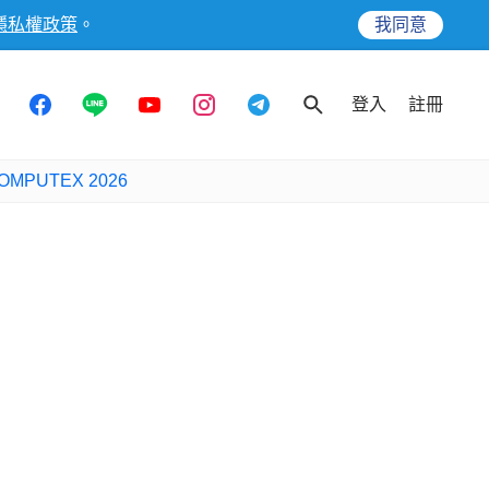
隱私權政策
。
我同意
登入
註冊
OMPUTEX 2026