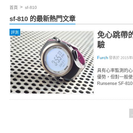
首頁
sf-810
sf-810 的最新熱門文章
評測
免心跳帶的專
驗
Furch
發表於
2015年
具有心率監測的心
優勢，但對一般使
Runsense S