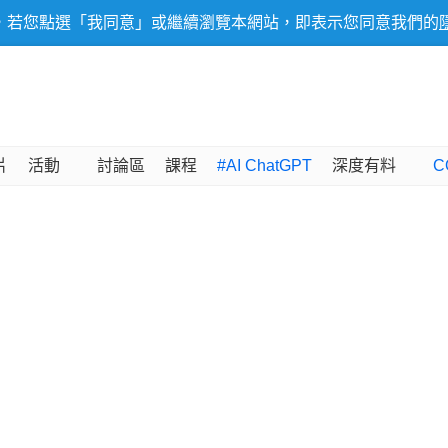
，若您點選「我同意」或繼續瀏覽本網站，即表示您同意我們的
片
活動
討論區
課程
#AI ChatGPT
深度有料
C