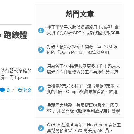
熱門文章
找了半輩子求助偵探都沒用！66歲加拿
1
大男子靠ChatGPT，成功找回失散50年
v 跑錶體
家人
打破大廠墨水綁架！開源、無 DRM 限
2
制的「Open Printer」概念機亮相
用AI省下4小時竟被塞更多工作！過來人
3
仍然有著較準確的
曝光：為什麼優秀員工不再跟你分享怎
而 Epson
麼使用AI
台積電2奈米太猛了！流片量是3奈米同
4
0
看全文
期的4倍，Google與蘋果搶首發、輝達
與AMD排隊等產能
典藏界大地震！美國懷舊遊戲小店驚見
5
97 片未公開版《超級瑪利歐兄弟》變體
任天堂卡帶
GitHub 狂攬 4 萬星！Headroom 開源工
6
具幫開發者省下 70 萬美元 API 費，