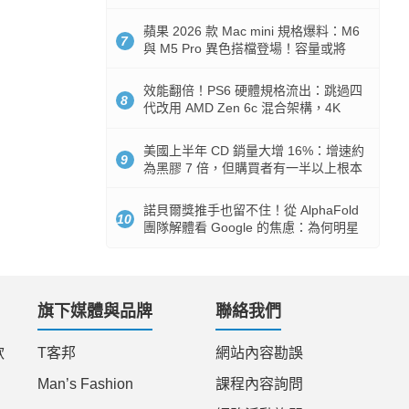
Token 消耗暴降 92%
蘋果 2026 款 Mac mini 規格爆料：M6
7
與 M5 Pro 異色搭檔登場！容量或將
512GB 起跳
效能翻倍！PS6 硬體規格流出：跳過四
8
代改用 AMD Zen 6c 混合架構，4K
120fps 與全光追時代來臨
美國上半年 CD 銷量大增 16%：增速約
9
為黑膠 7 倍，但購買者有一半以上根本
沒有播放器
諾貝爾獎推手也留不住！從 AlphaFold
10
團隊解體看 Google 的焦慮：為何明星
實驗室要為 Gemini 讓路？
旗下媒體與品牌
聯絡我們
款
T客邦
網站內容勘誤
Man’s Fashion
課程內容詢問