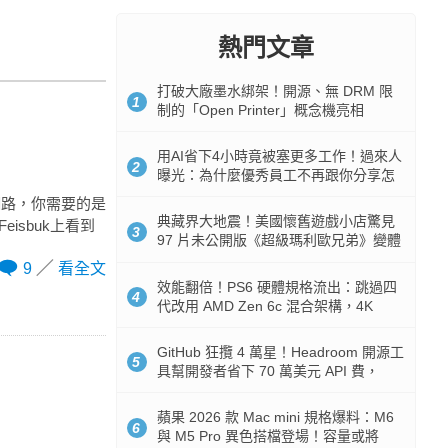
熱門文章
打破大廠墨水綁架！開源、無 DRM 限
1
制的「Open Printer」概念機亮相
用AI省下4小時竟被塞更多工作！過來人
2
曝光：為什麼優秀員工不再跟你分享怎
麼使用AI
網路，你需要的是
典藏界大地震！美國懷舊遊戲小店驚見
isbuk上看到
3
97 片未公開版《超級瑪利歐兄弟》變體
任天堂卡帶
9
看全文
效能翻倍！PS6 硬體規格流出：跳過四
4
代改用 AMD Zen 6c 混合架構，4K
120fps 與全光追時代來臨
GitHub 狂攬 4 萬星！Headroom 開源工
5
具幫開發者省下 70 萬美元 API 費，
Token 消耗暴降 92%
蘋果 2026 款 Mac mini 規格爆料：M6
6
與 M5 Pro 異色搭檔登場！容量或將