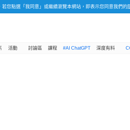
，若您點選「我同意」或繼續瀏覽本網站，即表示您同意我們的
片
活動
討論區
課程
#AI ChatGPT
深度有料
C