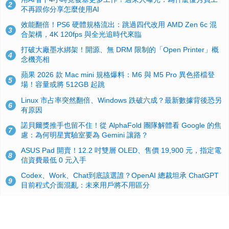
2
不再跟你分享怎麼使用AI
效能翻倍！PS6 硬體規格流出：跳過四代改用 AMD Zen 6c 混
3
合架構，4K 120fps 與全光追時代來臨
打破大廠墨水綁架！開源、無 DRM 限制的「Open Printer」概
4
念機亮相
蘋果 2026 款 Mac mini 規格爆料：M6 與 M5 Pro 異色搭檔登
5
場！容量或將 512GB 起跳
Linux 市占率突然翻倍、Windows 跌破六成？最新數據背後恐另
6
有原因
諾貝爾獎推手也留不住！從 AlphaFold 團隊解體看 Google 的焦
7
慮：為何明星實驗室要為 Gemini 讓路？
ASUS Pad 開賣！12.2 吋雙層 OLED、售價 19,900 元，指定電
8
信資費最低 0 元入手
Codex、Work、Chat到底該選誰？OpenAI 總裁坦承 ChatGPT
9
目前程式介面混亂：未來用戶將不用區分
手機真的能「一鍵自毀」！他靠這招讓海關查不到資料卻被告，
10
GrapheneOS開源隱私系統官方力挺