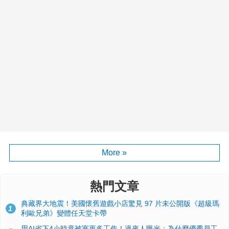
More »
熱門文章
典藏界大地震！美國懷舊遊戲小店驚見 97 片未公開版《超級瑪
1
利歐兄弟》變體任天堂卡帶
用AI省下4小時竟被塞更多工作！過來人曝光：為什麼優秀員工