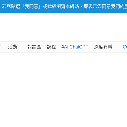
，若您點選「我同意」或繼續瀏覽本網站，即表示您同意我們的
片
活動
討論區
課程
#AI ChatGPT
深度有料
C