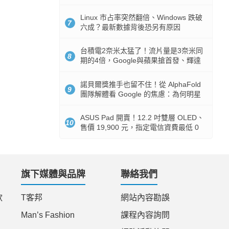
512GB 起跳
Linux 市占率突然翻倍、Windows 跌破
7
六成？最新數據背後恐另有原因
台積電2奈米太猛了！流片量是3奈米同
8
期的4倍，Google與蘋果搶首發、輝達
與AMD排隊等產能
諾貝爾獎推手也留不住！從 AlphaFold
9
團隊解體看 Google 的焦慮：為何明星
實驗室要為 Gemini 讓路？
ASUS Pad 開賣！12.2 吋雙層 OLED、
10
售價 19,900 元，指定電信資費最低 0
元入手
旗下媒體與品牌
聯絡我們
款
T客邦
網站內容勘誤
Man’s Fashion
課程內容詢問