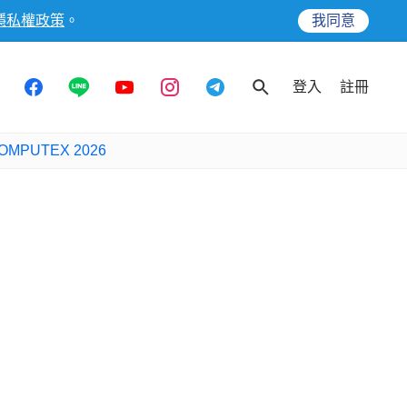
隱私權政策
。
我同意
登入
註冊
OMPUTEX 2026