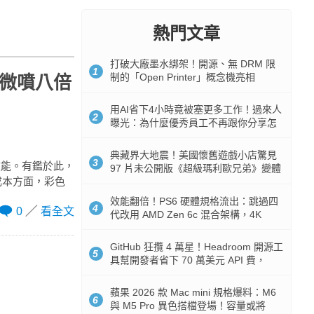
熱門文章
打破大廠墨水綁架！開源、無 DRM 限
1
制的「Open Printer」概念機亮相
精點微噴八倍
用AI省下4小時竟被塞更多工作！過來人
2
曝光：為什麼優秀員工不再跟你分享怎
麼使用AI
典藏界大地震！美國懷舊遊戲小店驚見
3
效能。有鑑於此，
97 片未公開版《超級瑪利歐兄弟》變體
印成本方面，彩色
任天堂卡帶
效能翻倍！PS6 硬體規格流出：跳過四
4
0
看全文
代改用 AMD Zen 6c 混合架構，4K
120fps 與全光追時代來臨
GitHub 狂攬 4 萬星！Headroom 開源工
5
具幫開發者省下 70 萬美元 API 費，
Token 消耗暴降 92%
蘋果 2026 款 Mac mini 規格爆料：M6
6
與 M5 Pro 異色搭檔登場！容量或將