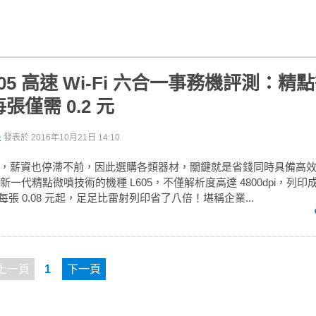
L605 高速 Wi-Fi 六合一事務機評測：
張僅需 0.2 元
派
發表於
2016年10月21日 14:10
，薪資也停滯不前，因此選購各類器材，關鍵就是省錢同時具備高
採用新一代精點微噴技術的機種 L605，不僅解析度高達 4800dpi，列
白每張 0.08 元起，足足比雷射列印省了八倍！堪稱企業...
上一頁
1
下一頁