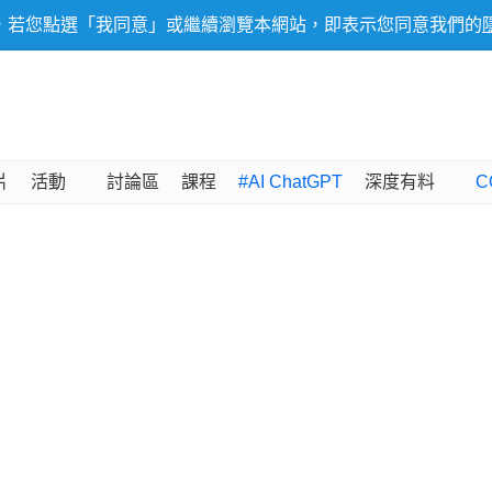
，若您點選「我同意」或繼續瀏覽本網站，即表示您同意我們的
片
活動
討論區
課程
#AI ChatGPT
深度有料
C