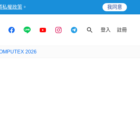
隱私權政策
。
我同意
登入
註冊
OMPUTEX 2026