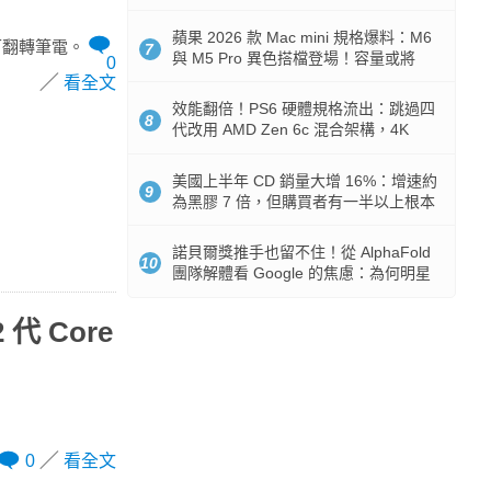
Token 消耗暴降 92%
蘋果 2026 款 Mac mini 規格爆料：M6
 螢幕可翻轉筆電。
7
與 M5 Pro 異色搭檔登場！容量或將
0
512GB 起跳
看全文
效能翻倍！PS6 硬體規格流出：跳過四
8
代改用 AMD Zen 6c 混合架構，4K
120fps 與全光追時代來臨
美國上半年 CD 銷量大增 16%：增速約
9
為黑膠 7 倍，但購買者有一半以上根本
沒有播放器
諾貝爾獎推手也留不住！從 AlphaFold
10
團隊解體看 Google 的焦慮：為何明星
實驗室要為 Gemini 讓路？
2 代 Core
0
看全文