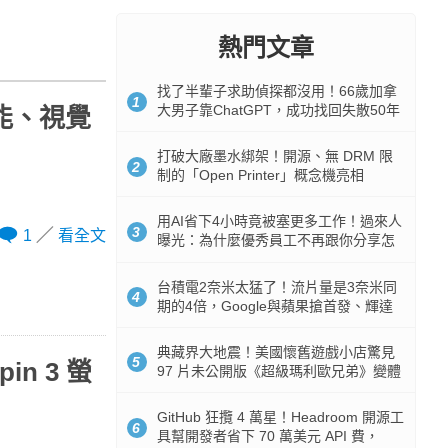
熱門文章
找了半輩子求助偵探都沒用！66歲加拿
1
大男子靠ChatGPT，成功找回失散50年
效能、視覺
家人
打破大廠墨水綁架！開源、無 DRM 限
2
制的「Open Printer」概念機亮相
用AI省下4小時竟被塞更多工作！過來人
3
1
看全文
曝光：為什麼優秀員工不再跟你分享怎
麼使用AI
台積電2奈米太猛了！流片量是3奈米同
4
期的4倍，Google與蘋果搶首發、輝達
與AMD排隊等產能
典藏界大地震！美國懷舊遊戲小店驚見
5
in 3 螢
97 片未公開版《超級瑪利歐兄弟》變體
任天堂卡帶
GitHub 狂攬 4 萬星！Headroom 開源工
6
具幫開發者省下 70 萬美元 API 費，