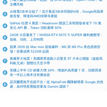
2
念機亮相
台積電2奈米太猛了！流片量是3奈米同期的4倍，Google與蘋果
3
搶首發、輝達與AMD排隊等產能
GitHub 狂攬 4 萬星！Headroom 開源工具幫開發者省下 70 萬
4
美元 API 費，Token 消耗暴降 92%
24GB 大容量來了！NVIDIA RTX 5070 Ti SUPER 爆料總整理：
5
規格、功耗、上市時間
蘋果 2026 款 Mac mini 規格爆料：M6 與 M5 Pro 異色搭檔登
6
場！容量或將 512GB 起跳
典藏界大地震！美國懷舊遊戲小店驚見 97 片未公開版《超級瑪
7
利歐兄弟》變體任天堂卡帶
美國上半年 CD 銷量大增 16%：增速約為黑膠 7 倍，但購買者
8
有一半以上根本沒有播放器
諾貝爾獎推手也留不住！從 AlphaFold 團隊解體看 Google 的焦
9
慮：為何明星實驗室要為 Gemini 讓路？
用AI省下4小時竟被塞更多工作！過來人曝光：為什麼優秀員工
10
不再跟你分享怎麼使用AI