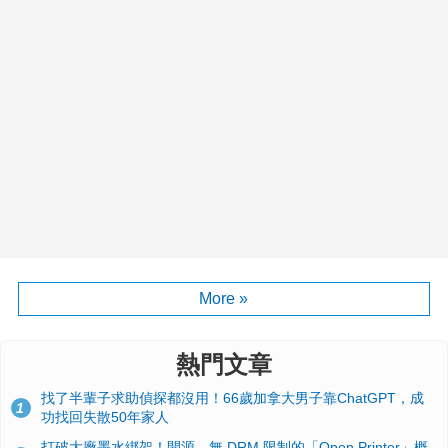
More »
熱門文章
找了半輩子求助偵探都沒用！66歲加拿大男子靠ChatGPT，成
1
功找回失散50年家人
打破大廠墨水綁架！開源、無 DRM 限制的「Open Printer」概