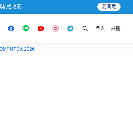
隱私權政策
。
我同意
登入
註冊
OMPUTEX 2026