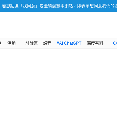
，若您點選「我同意」或繼續瀏覽本網站，即表示您同意我們的
片
活動
討論區
課程
#AI ChatGPT
深度有料
C