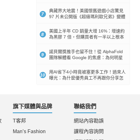
512GB 起跳
典藏界大地震！美國懷舊遊戲小店驚見
7
97 片未公開版《超級瑪利歐兄弟》變體
任天堂卡帶
美國上半年 CD 銷量大增 16%：增速約
8
為黑膠 7 倍，但購買者有一半以上根本
沒有播放器
諾貝爾獎推手也留不住！從 AlphaFold
9
團隊解體看 Google 的焦慮：為何明星
實驗室要為 Gemini 讓路？
用AI省下4小時竟被塞更多工作！過來人
10
曝光：為什麼優秀員工不再跟你分享怎
麼使用AI
旗下媒體與品牌
聯絡我們
款
T客邦
網站內容勘誤
Man’s Fashion
課程內容詢問