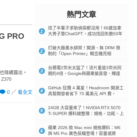
熱門文章
找了半輩子求助偵探都沒用！66歲加拿
1
大男子靠ChatGPT，成功找回失散50年
G PRO
家人
打破大廠墨水綁架！開源、無 DRM 限
2
制的「Open Printer」概念機亮相
台積電2奈米太猛了！流片量是3奈米同
3
資訊也陸續露出。
期的4倍，Google與蘋果搶首發、輝達
Z370
與AMD排隊等產能
GitHub 狂攬 4 萬星！Headroom 開源工
4
0
看全文
具幫開發者省下 70 萬美元 API 費，
Token 消耗暴降 92%
24GB 大容量來了！NVIDIA RTX 5070
5
Ti SUPER 爆料總整理：規格、功耗、上
市時間
蘋果 2026 款 Mac mini 規格爆料：M6
6
與 M5 Pro 異色搭檔登場！容量或將