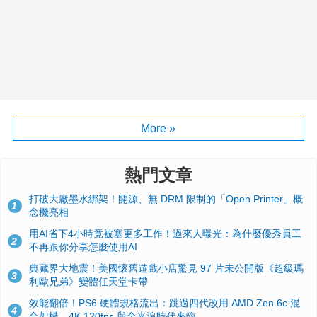
More »
熱門文章
打破大廠墨水綁架！開源、無 DRM 限制的「Open Printer」概
1
念機亮相
用AI省下4小時竟被塞更多工作！過來人曝光：為什麼優秀員工
2
不再跟你分享怎麼使用AI
典藏界大地震！美國懷舊遊戲小店驚見 97 片未公開版《超級瑪
3
利歐兄弟》變體任天堂卡帶
效能翻倍！PS6 硬體規格流出：跳過四代改用 AMD Zen 6c 混
4
合架構，4K 120fps 與全光追時代來臨