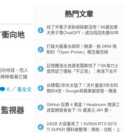
熱門文章
找了半輩子求助偵探都沒用！66歲加拿
1
大男子靠ChatGPT，成功找回失散50年
了衝向地
家人
打破大廠墨水綁架！開源、無 DRM 限
2
制的「Open Printer」概念機亮相
記憶體漲太兇連老闆都怕了？SK海力士
3
正衝向地球，而人
竟然認了價格「不正常」：再漲下去不
眼睜睜看著它摧
是好事
台積電2奈米太猛了！流片量是3奈米同
4
0
看全文
期的4倍，Google與蘋果搶首發、輝達
與AMD排隊等產能
GitHub 狂攬 4 萬星！Headroom 開源工
5
，監視器
具幫開發者省下 70 萬美元 API 費，
Token 消耗暴降 92%
24GB 大容量來了！NVIDIA RTX 5070
6
Ti SUPER 爆料總整理：規格、功耗、上