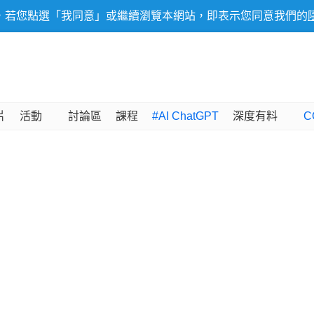
，若您點選「我同意」或繼續瀏覽本網站，即表示您同意我們的
片
活動
討論區
課程
#AI ChatGPT
深度有料
C