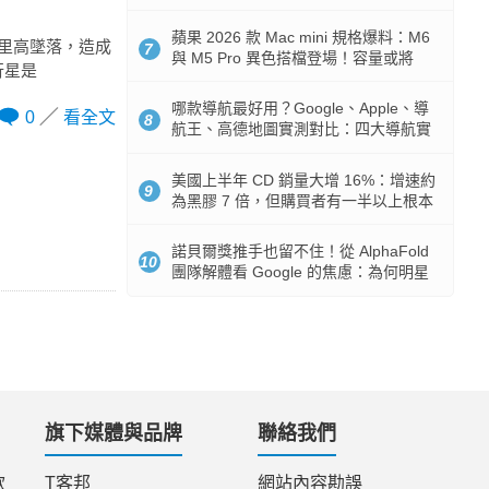
市時間
蘋果 2026 款 Mac mini 規格爆料：M6
0 公里高墜落，造成
7
與 M5 Pro 異色搭檔登場！容量或將
行星是
512GB 起跳
哪款導航最好用？Google、Apple、導
0
看全文
8
航王、高德地圖實測對比：四大導航實
測懶人包
美國上半年 CD 銷量大增 16%：增速約
9
為黑膠 7 倍，但購買者有一半以上根本
沒有播放器
諾貝爾獎推手也留不住！從 AlphaFold
10
團隊解體看 Google 的焦慮：為何明星
實驗室要為 Gemini 讓路？
旗下媒體與品牌
聯絡我們
款
T客邦
網站內容勘誤