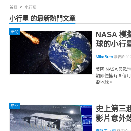
首頁
小行星
小行星 的最新熱門文章
新聞
NASA 
球的小行
MikaBrea
發表於
20
美國 NASA 
類即便擁有 6 
毀地球。
新聞
史上第三
影片意外