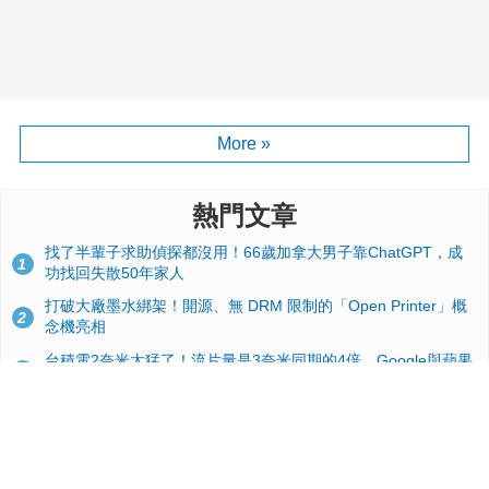
More »
熱門文章
找了半輩子求助偵探都沒用！66歲加拿大男子靠ChatGPT，成
1
功找回失散50年家人
打破大廠墨水綁架！開源、無 DRM 限制的「Open Printer」概
2
念機亮相
台積電2奈米太猛了！流片量是3奈米同期的4倍，Google與蘋果
3
搶首發、輝達與AMD排隊等產能
GitHub 狂攬 4 萬星！Headroom 開源工具幫開發者省下 70 萬
4
美元 API 費，Token 消耗暴降 92%
24GB 大容量來了！NVIDIA RTX 5070 Ti SUPER 爆料總整理：
5
規格、功耗、上市時間