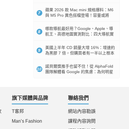
市時間
蘋果 2026 款 Mac mini 規格爆料：M6
7
與 M5 Pro 異色搭檔登場！容量或將
512GB 起跳
哪款導航最好用？Google、Apple、導
8
航王、高德地圖實測對比：四大導航實
測懶人包
美國上半年 CD 銷量大增 16%：增速約
9
為黑膠 7 倍，但購買者有一半以上根本
沒有播放器
諾貝爾獎推手也留不住！從 AlphaFold
10
團隊解體看 Google 的焦慮：為何明星
實驗室要為 Gemini 讓路？
旗下媒體與品牌
聯絡我們
款
T客邦
網站內容勘誤
Man’s Fashion
課程內容詢問