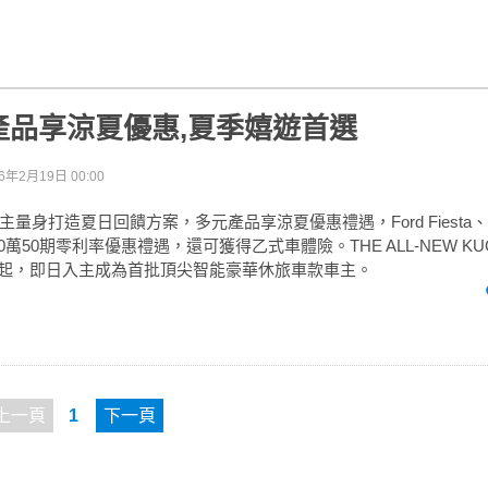
產品享涼夏優惠,夏季嬉遊首選
6年2月19日 00:00
量身打造夏日回饋方案，多元產品享涼夏優惠禮遇，Ford Fiesta、M
50萬50期零利率優惠禮遇，還可獲得乙式車體險。THE ALL-NEW K
8萬起，即日入主成為首批頂尖智能豪華休旅車款車主。
上一頁
1
下一頁