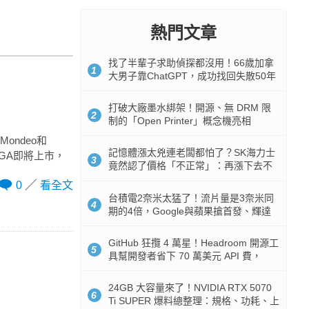
熱門文章
找了半輩子求助偵探都沒用！66歲加拿
1
大男子靠ChatGPT，成功找回失散50年
家人
打破大廠墨水綁架！開源、無 DRM 限
2
制的「Open Printer」概念機亮相
ondeo和
記憶體漲太兇連老闆都怕了？SK海力士
UGA即將上市，
3
竟然認了價格「不正常」：再漲下去不
是好事
0
看全文
台積電2奈米太猛了！流片量是3奈米同
4
期的4倍，Google與蘋果搶首發、輝達
與AMD排隊等產能
GitHub 狂攬 4 萬星！Headroom 開源工
5
具幫開發者省下 70 萬美元 API 費，
Token 消耗暴降 92%
24GB 大容量來了！NVIDIA RTX 5070
6
Ti SUPER 爆料總整理：規格、功耗、上