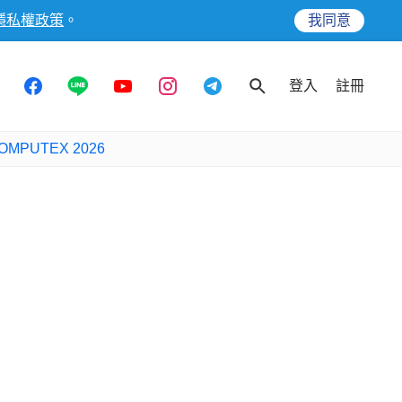
隱私權政策
。
我同意
登入
註冊
OMPUTEX 2026