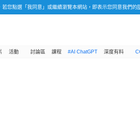
，若您點選「我同意」或繼續瀏覽本網站，即表示您同意我們的
片
活動
討論區
課程
#AI ChatGPT
深度有料
C