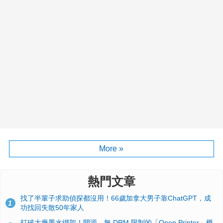
More »
熱門文章
找了半輩子求助偵探都沒用！66歲加拿大男子靠ChatGPT，成
1
功找回失散50年家人
打破大廠墨水綁架！開源、無 DRM 限制的「Open Printer」概