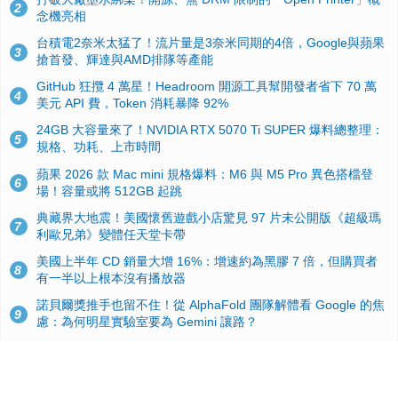
2
念機亮相
台積電2奈米太猛了！流片量是3奈米同期的4倍，Google與蘋果
3
搶首發、輝達與AMD排隊等產能
GitHub 狂攬 4 萬星！Headroom 開源工具幫開發者省下 70 萬
4
美元 API 費，Token 消耗暴降 92%
24GB 大容量來了！NVIDIA RTX 5070 Ti SUPER 爆料總整理：
5
規格、功耗、上市時間
蘋果 2026 款 Mac mini 規格爆料：M6 與 M5 Pro 異色搭檔登
6
場！容量或將 512GB 起跳
典藏界大地震！美國懷舊遊戲小店驚見 97 片未公開版《超級瑪
7
利歐兄弟》變體任天堂卡帶
美國上半年 CD 銷量大增 16%：增速約為黑膠 7 倍，但購買者
8
有一半以上根本沒有播放器
諾貝爾獎推手也留不住！從 AlphaFold 團隊解體看 Google 的焦
9
慮：為何明星實驗室要為 Gemini 讓路？
用AI省下4小時竟被塞更多工作！過來人曝光：為什麼優秀員工
10
不再跟你分享怎麼使用AI