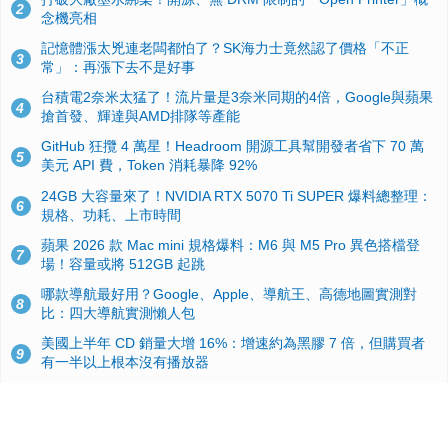
2
念機亮相
記憶體漲太兇連老闆都怕了？SK海力士竟然認了價格「不正
3
常」：再漲下去不是好事
台積電2奈米太猛了！流片量是3奈米同期的4倍，Google與蘋果
4
搶首發、輝達與AMD排隊等產能
GitHub 狂攬 4 萬星！Headroom 開源工具幫開發者省下 70 萬
5
美元 API 費，Token 消耗暴降 92%
24GB 大容量來了！NVIDIA RTX 5070 Ti SUPER 爆料總整理：
6
規格、功耗、上市時間
蘋果 2026 款 Mac mini 規格爆料：M6 與 M5 Pro 異色搭檔登
7
場！容量或將 512GB 起跳
哪款導航最好用？Google、Apple、導航王、高德地圖實測對
8
比：四大導航實測懶人包
美國上半年 CD 銷量大增 16%：增速約為黑膠 7 倍，但購買者
9
有一半以上根本沒有播放器
諾貝爾獎推手也留不住！從 AlphaFold 團隊解體看 Google 的焦
10
慮：為何明星實驗室要為 Gemini 讓路？