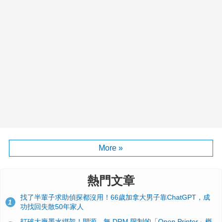
More »
熱門文章
找了半輩子求助偵探都沒用！66歲加拿大男子靠ChatGPT，成
1
功找回失散50年家人
打破大廠墨水綁架！開源、無 DRM 限制的「Open Printer」概