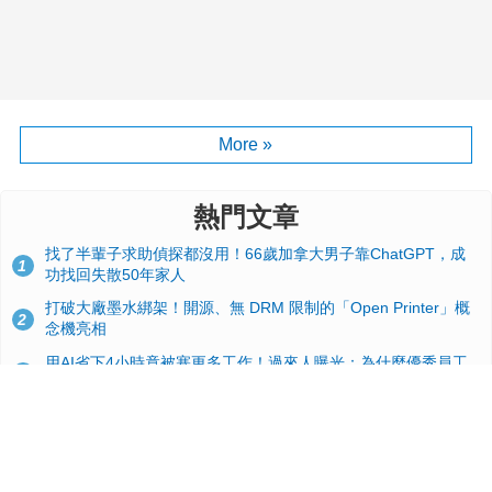
More »
熱門文章
找了半輩子求助偵探都沒用！66歲加拿大男子靠ChatGPT，成
1
功找回失散50年家人
打破大廠墨水綁架！開源、無 DRM 限制的「Open Printer」概
2
念機亮相
用AI省下4小時竟被塞更多工作！過來人曝光：為什麼優秀員工
3
不再跟你分享怎麼使用AI
台積電2奈米太猛了！流片量是3奈米同期的4倍，Google與蘋果
4
搶首發、輝達與AMD排隊等產能
典藏界大地震！美國懷舊遊戲小店驚見 97 片未公開版《超級瑪
5
利歐兄弟》變體任天堂卡帶