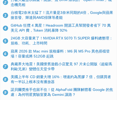
2
念機亮相
台積電2奈米太猛了！流片量是3奈米同期的4倍，Google與蘋果
3
搶首發、輝達與AMD排隊等產能
GitHub 狂攬 4 萬星！Headroom 開源工具幫開發者省下 70 萬
4
美元 API 費，Token 消耗暴降 92%
24GB 大容量來了！NVIDIA RTX 5070 Ti SUPER 爆料總整理：
5
規格、功耗、上市時間
蘋果 2026 款 Mac mini 規格爆料：M6 與 M5 Pro 異色搭檔登
6
場！容量或將 512GB 起跳
典藏界大地震！美國懷舊遊戲小店驚見 97 片未公開版《超級瑪
7
利歐兄弟》變體任天堂卡帶
美國上半年 CD 銷量大增 16%：增速約為黑膠 7 倍，但購買者
8
有一半以上根本沒有播放器
諾貝爾獎推手也留不住！從 AlphaFold 團隊解體看 Google 的焦
9
慮：為何明星實驗室要為 Gemini 讓路？
用AI省下4小時竟被塞更多工作！過來人曝光：為什麼優秀員工
10
不再跟你分享怎麼使用AI