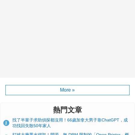
More »
熱門文章
找了半輩子求助偵探都沒用！66歲加拿大男子靠ChatGPT，成
1
功找回失散50年家人
打破大廠墨水綁架！開源、無 DRM 限制的「Open Printer」概