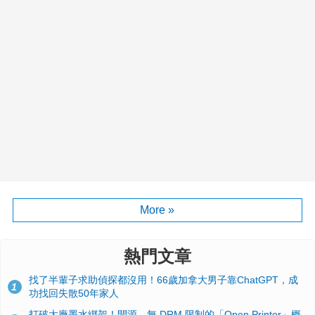
More »
熱門文章
找了半輩子求助偵探都沒用！66歲加拿大男子靠ChatGPT，成
1
功找回失散50年家人
打破大廠墨水綁架！開源、無 DRM 限制的「Open Printer」概