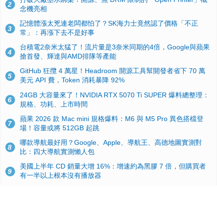
2
念機亮相
記憶體漲太兇連老闆都怕了？SK海力士竟然認了價格「不正
3
常」：再漲下去不是好事
台積電2奈米太猛了！流片量是3奈米同期的4倍，Google與蘋果
4
搶首發、輝達與AMD排隊等產能
GitHub 狂攬 4 萬星！Headroom 開源工具幫開發者省下 70 萬
5
美元 API 費，Token 消耗暴降 92%
24GB 大容量來了！NVIDIA RTX 5070 Ti SUPER 爆料總整理：
6
規格、功耗、上市時間
蘋果 2026 款 Mac mini 規格爆料：M6 與 M5 Pro 異色搭檔登
7
場！容量或將 512GB 起跳
哪款導航最好用？Google、Apple、導航王、高德地圖實測對
8
比：四大導航實測懶人包
美國上半年 CD 銷量大增 16%：增速約為黑膠 7 倍，但購買者
9
有一半以上根本沒有播放器
諾貝爾獎推手也留不住！從 AlphaFold 團隊解體看 Google 的焦
10
慮：為何明星實驗室要為 Gemini 讓路？