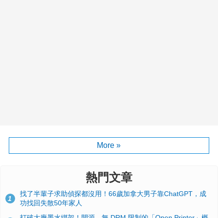
More »
熱門文章
找了半輩子求助偵探都沒用！66歲加拿大男子靠ChatGPT，成
1
功找回失散50年家人
打破大廠墨水綁架！開源、無 DRM 限制的「Open Printer」概