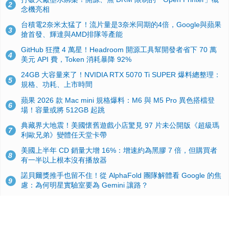
2
念機亮相
台積電2奈米太猛了！流片量是3奈米同期的4倍，Google與蘋果
3
搶首發、輝達與AMD排隊等產能
GitHub 狂攬 4 萬星！Headroom 開源工具幫開發者省下 70 萬
4
美元 API 費，Token 消耗暴降 92%
24GB 大容量來了！NVIDIA RTX 5070 Ti SUPER 爆料總整理：
5
規格、功耗、上市時間
蘋果 2026 款 Mac mini 規格爆料：M6 與 M5 Pro 異色搭檔登
6
場！容量或將 512GB 起跳
典藏界大地震！美國懷舊遊戲小店驚見 97 片未公開版《超級瑪
7
利歐兄弟》變體任天堂卡帶
美國上半年 CD 銷量大增 16%：增速約為黑膠 7 倍，但購買者
8
有一半以上根本沒有播放器
諾貝爾獎推手也留不住！從 AlphaFold 團隊解體看 Google 的焦
9
慮：為何明星實驗室要為 Gemini 讓路？
用AI省下4小時竟被塞更多工作！過來人曝光：為什麼優秀員工
10
不再跟你分享怎麼使用AI