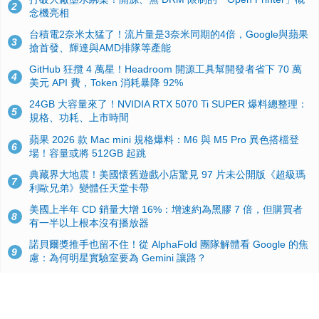
2
念機亮相
台積電2奈米太猛了！流片量是3奈米同期的4倍，Google與蘋果
3
搶首發、輝達與AMD排隊等產能
GitHub 狂攬 4 萬星！Headroom 開源工具幫開發者省下 70 萬
4
美元 API 費，Token 消耗暴降 92%
24GB 大容量來了！NVIDIA RTX 5070 Ti SUPER 爆料總整理：
5
規格、功耗、上市時間
蘋果 2026 款 Mac mini 規格爆料：M6 與 M5 Pro 異色搭檔登
6
場！容量或將 512GB 起跳
典藏界大地震！美國懷舊遊戲小店驚見 97 片未公開版《超級瑪
7
利歐兄弟》變體任天堂卡帶
美國上半年 CD 銷量大增 16%：增速約為黑膠 7 倍，但購買者
8
有一半以上根本沒有播放器
諾貝爾獎推手也留不住！從 AlphaFold 團隊解體看 Google 的焦
9
慮：為何明星實驗室要為 Gemini 讓路？
用AI省下4小時竟被塞更多工作！過來人曝光：為什麼優秀員工
10
不再跟你分享怎麼使用AI