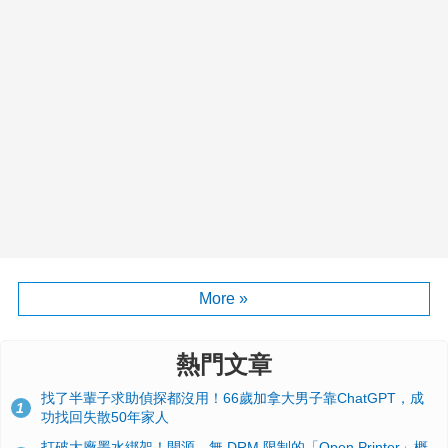
More »
熱門文章
找了半輩子求助偵探都沒用！66歲加拿大男子靠ChatGPT，成
1
功找回失散50年家人
打破大廠墨水綁架！開源、無 DRM 限制的「Open Printer」概