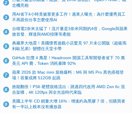
2
念機亮相
用AI省下4小時竟被塞更多工作！過來人曝光：為什麼優秀員工
3
不再跟你分享怎麼使用AI
台積電2奈米太猛了！流片量是3奈米同期的4倍，Google與蘋果
4
搶首發、輝達與AMD排隊等產能
典藏界大地震！美國懷舊遊戲小店驚見 97 片未公開版《超級瑪
5
利歐兄弟》變體任天堂卡帶
GitHub 狂攬 4 萬星！Headroom 開源工具幫開發者省下 70 萬
6
美元 API 費，Token 消耗暴降 92%
蘋果 2026 款 Mac mini 規格爆料：M6 與 M5 Pro 異色搭檔登
7
場！容量或將 512GB 起跳
效能翻倍！PS6 硬體規格流出：跳過四代改用 AMD Zen 6c 混
8
合架構，4K 120fps 與全光追時代來臨
美國上半年 CD 銷量大增 16%：增速約為黑膠 7 倍，但購買者
9
有一半以上根本沒有播放器
諾貝爾獎推手也留不住！從 AlphaFold 團隊解體看 Google 的焦
10
慮：為何明星實驗室要為 Gemini 讓路？