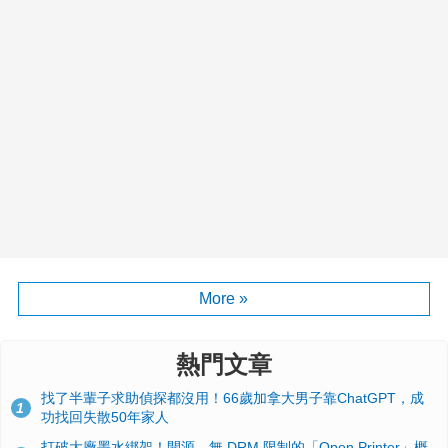
More »
熱門文章
找了半輩子求助偵探都沒用！66歲加拿大男子靠ChatGPT，成
1
功找回失散50年家人
打破大廠墨水綁架！開源、無 DRM 限制的「Open Printer」概