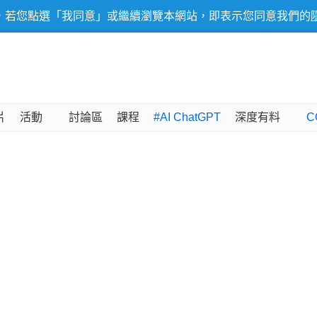
，若您點選「我同意」或繼續瀏覽本網站，即表示您同意我們的
片
活動
討論區
課程
#AI ChatGPT
深度有料
C