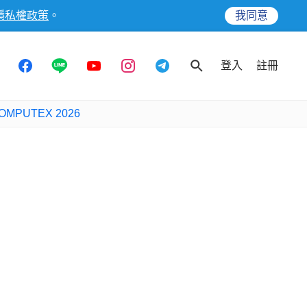
隱私權政策
。
我同意
登入
註冊
OMPUTEX 2026