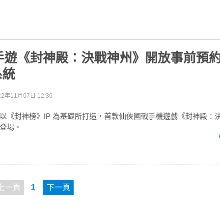
手遊《封神殿：決戰神州》開放事前預
系統
22年11月07日 12:30
以《封神榜》IP 為基礎所打造，首款仙俠國戰手機遊戲《封神殿：
登場。
上一頁
1
下一頁