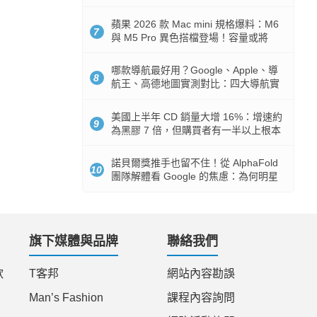
市時間
蘋果 2026 款 Mac mini 規格爆料：M6
7
與 M5 Pro 異色搭檔登場！容量或將
512GB 起跳
哪款導航最好用？Google、Apple、導
8
航王、高德地圖實測對比：四大導航實
測懶人包
美國上半年 CD 銷量大增 16%：增速約
9
為黑膠 7 倍，但購買者有一半以上根本
沒有播放器
諾貝爾獎推手也留不住！從 AlphaFold
10
團隊解體看 Google 的焦慮：為何明星
實驗室要為 Gemini 讓路？
旗下媒體與品牌
聯絡我們
款
T客邦
網站內容勘誤
Man’s Fashion
課程內容詢問