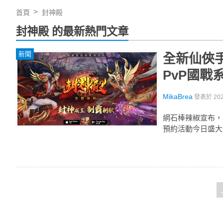
首頁
封神殿
封神殿 的最新熱門文章
新聞
全新仙俠
PvP國戰
MikaBrea
發表於
20
網石棒辣椒宣布，
預約活動今日盛大