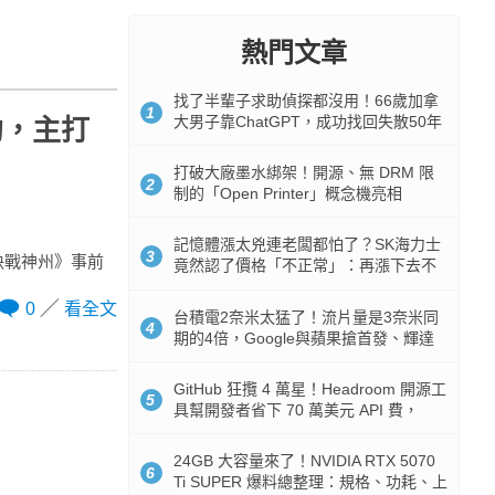
熱門文章
找了半輩子求助偵探都沒用！66歲加拿
1
大男子靠ChatGPT，成功找回失散50年
約，主打
家人
打破大廠墨水綁架！開源、無 DRM 限
2
制的「Open Printer」概念機亮相
記憶體漲太兇連老闆都怕了？SK海力士
3
決戰神州》事前
竟然認了價格「不正常」：再漲下去不
是好事
0
看全文
台積電2奈米太猛了！流片量是3奈米同
4
期的4倍，Google與蘋果搶首發、輝達
與AMD排隊等產能
GitHub 狂攬 4 萬星！Headroom 開源工
5
具幫開發者省下 70 萬美元 API 費，
Token 消耗暴降 92%
24GB 大容量來了！NVIDIA RTX 5070
6
Ti SUPER 爆料總整理：規格、功耗、上