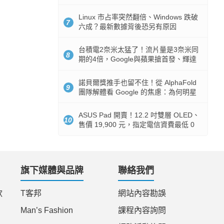
512GB 起跳
Linux 市占率突然翻倍、Windows 跌破
7
六成？最新數據背後恐另有原因
台積電2奈米太猛了！流片量是3奈米同
8
期的4倍，Google與蘋果搶首發、輝達
與AMD排隊等產能
諾貝爾獎推手也留不住！從 AlphaFold
9
團隊解體看 Google 的焦慮：為何明星
實驗室要為 Gemini 讓路？
ASUS Pad 開賣！12.2 吋雙層 OLED、
10
售價 19,900 元，指定電信資費最低 0
元入手
旗下媒體與品牌
聯絡我們
款
T客邦
網站內容勘誤
Man’s Fashion
課程內容詢問