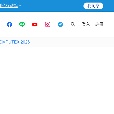
隱私權政策
。
我同意
登入
註冊
OMPUTEX 2026