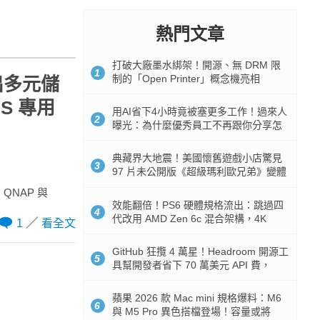
熱門文章
打破大廠墨水綁架！開源、無 DRM 限
1
制的「Open Printer」概念機亮相
推出多元儲
S 專用
用AI省下4小時竟被塞更多工作！過來人
2
曝光：為什麼優秀員工不再跟你分享怎
麼使用AI
典藏界大地震！美國懷舊遊戲小店驚見
3
97 片未公開版《超級瑪利歐兄弟》變體
任天堂卡帶
，QNAP 與
效能翻倍！PS6 硬體規格流出：跳過四
4
代改用 AMD Zen 6c 混合架構，4K
1
看全文
120fps 與全光追時代來臨
GitHub 狂攬 4 萬星！Headroom 開源工
5
具幫開發者省下 70 萬美元 API 費，
Token 消耗暴降 92%
蘋果 2026 款 Mac mini 規格爆料：M6
6
與 M5 Pro 異色搭檔登場！容量或將