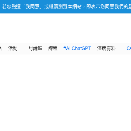
，若您點選「我同意」或繼續瀏覽本網站，即表示您同意我們的
片
活動
討論區
課程
#AI ChatGPT
深度有料
C